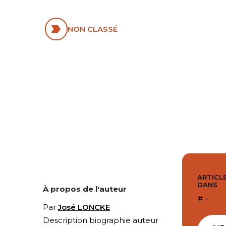
COUPLE
NON CLASSÉ
ARTICLE
DANS
À propos de l'auteur
# -
Par
José LONCKE
Description biographie auteur