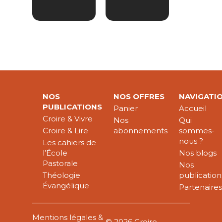
NOS
NOS OFFRES
NAVIGATI
PUBLICATIONS
Panier
Accueil
Croire & Vivre
Nos
Qui
Croire & Lire
abonnements
sommes-
nous ?
Les cahiers de
l’École
Nos blogs
Pastorale
Nos
Théologie
publication
Évangélique
Partenaire
Mentions légales &
© 2026 Croire-