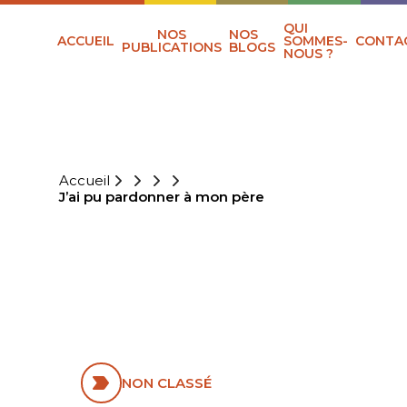
QUI
NOS
NOS
ACCUEIL
SOMMES-
CONTA
PUBLICATIONS
BLOGS
NOUS ?
Accueil
J’ai pu pardonner à mon père
J’AI PU
PARDONNER À
MON PÈRE
NON CLASSÉ