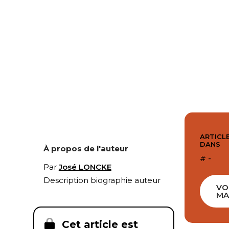
ARTICLE
DANS
À propos de l'auteur
# -
Par
José LONCKE
Description biographie auteur
VO
MA
Cet article est