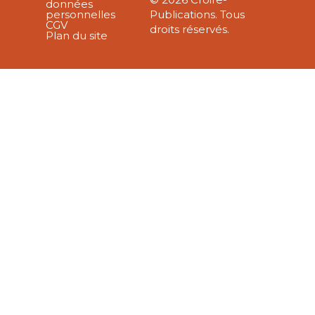
données
personnelles
Publications. Tous
CGV
droits réservés.
Plan du site