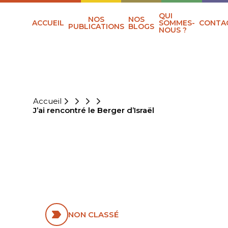
QUI
NOS
NOS
ACCUEIL
SOMMES-
CONTA
PUBLICATIONS
BLOGS
NOUS ?
Accueil
J’ai rencontré le Berger d’Israël
J’AI RENCONTRÉ
LE BERGER
D’ISRAËL
NON CLASSÉ