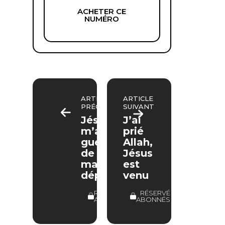
ACHETER CE
NUMÉRO
ARTICLE
ARTICLE
PRÉCÉDENT
SUIVANT
Jésus
J’ai
m’a
prié
guérie
Allah,
de
Jésus
ma
est
dépression
venu
RÉSERVÉ
RÉSERVÉ
ABONNÉS
ABONNÉS