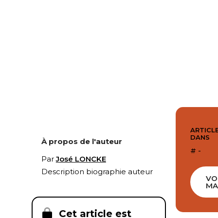
ARTICLE
DANS
À propos de l'auteur
# -
Par
José LONCKE
Description biographie auteur
VO
MA
Cet article est