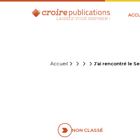
ACCU
Accueil
J’ai rencontré le S
J’AI RENC
PRISON
NON CLASSÉ