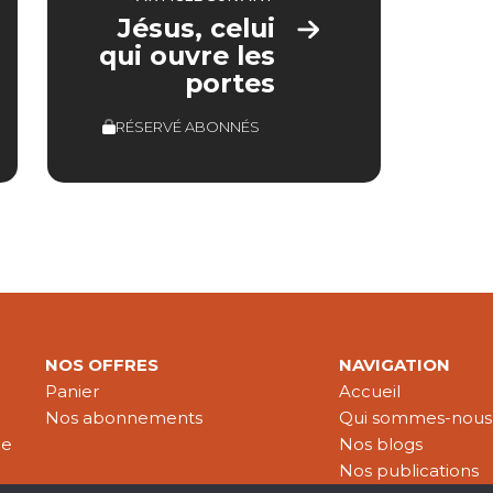
Jésus, celui
qui ouvre les
portes
RÉSERVÉ ABONNÉS
NOS OFFRES
NAVIGATION
Panier
Accueil
Nos abonnements
Qui sommes-nous
le
Nos blogs
Nos publications