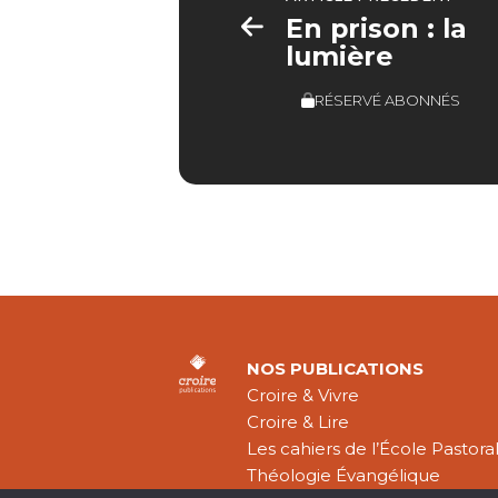
En prison : la
lumière
RÉSERVÉ ABONNÉS
NOS PUBLICATIONS
Croire & Vivre
Croire & Lire
Les cahiers de l’École Pastora
Théologie Évangélique