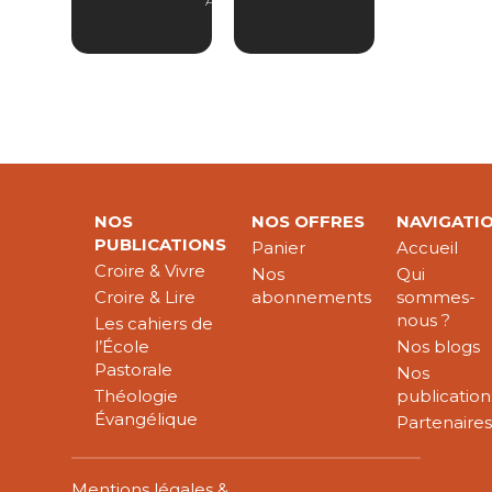
ABONNÉS
NOS
NOS OFFRES
NAVIGATI
PUBLICATIONS
Panier
Accueil
Croire & Vivre
Nos
Qui
Croire & Lire
abonnements
sommes-
nous ?
Les cahiers de
l’École
Nos blogs
Pastorale
Nos
Théologie
publication
Évangélique
Partenaire
Mentions légales &