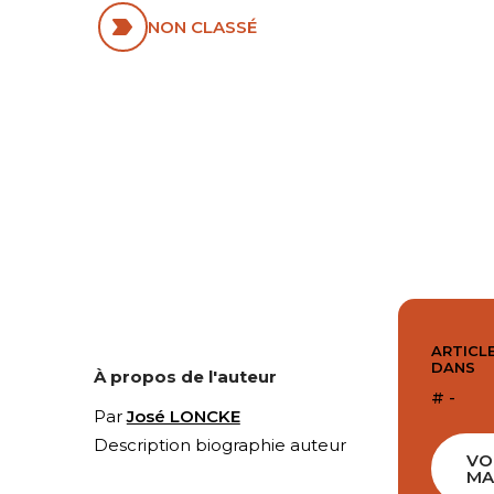
NON CLASSÉ
ARTICLE
DANS
À propos de l'auteur
# -
Par
José LONCKE
Description biographie auteur
VO
MA