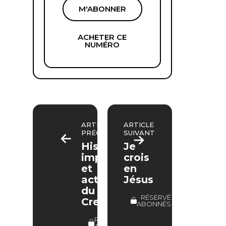
M'ABONNER
ACHETER CE
NUMÉRO
ARTICLE
ARTICLE
PRÉCÉDENT
SUIVANT
Histoire,
Je
importance
crois
et
en
actualité
Jésus
du
RÉSERVÉ
Credo
ABONNÉS
RÉSERVÉ