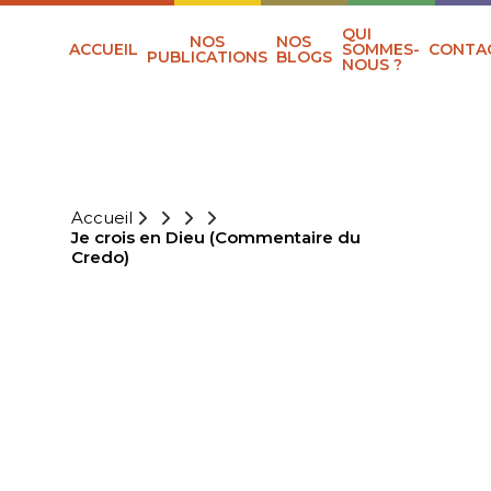
QUI
NOS
NOS
ACCUEIL
SOMMES-
CONTA
PUBLICATIONS
BLOGS
NOUS ?
Accueil
Je crois en Dieu (Commentaire du
Credo)
JE CROIS EN
DIEU
(COMMENTAIRE
DU CREDO)