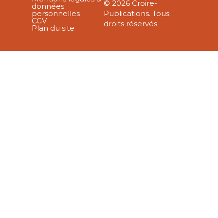
© 2026 Croire-
données
personnelles
Publications. Tous
CGV
droits réservés.
Plan du site