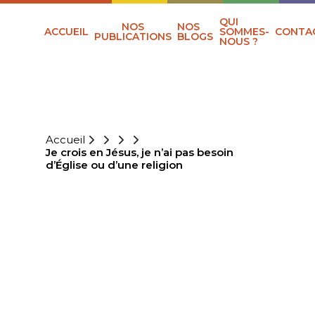
QUI
NOS
NOS
ACCUEIL
SOMMES-
CONTA
PUBLICATIONS
BLOGS
NOUS ?
Accueil
Je crois en Jésus, je n’ai pas besoin
d’Église ou d’une religion
JE CROIS EN
JÉSUS, JE N’AI
PAS BESOIN
D’ÉGLISE OU