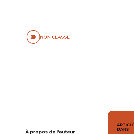
VOULOIR LUI
DONNER UN
NOM ?
NON CLASSÉ
ARTICLE
DANS
À propos de l'auteur