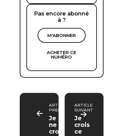
Pas encore abonné
à ?
M'ABONNER
ACHETER CE
NUMÉRO
ARTICLE
ARTICLE
PRÉCÉDENT
SUIVANT
Je
Je
ne
crois
crois
ce