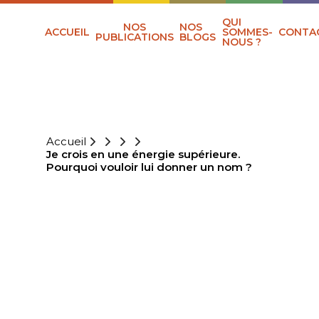
QUI
NOS
NOS
ACCUEIL
SOMMES-
CONTA
PUBLICATIONS
BLOGS
NOUS ?
Accueil
Je crois en une énergie supérieure.
Pourquoi vouloir lui donner un nom ?
JE CROIS EN UNE
ÉNERGIE
SUPÉRIEURE.
POURQUOI