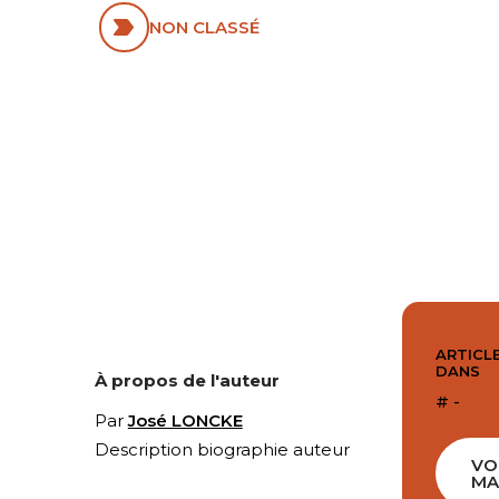
NON CLASSÉ
ARTICLE
DANS
À propos de l'auteur
# -
Par
José LONCKE
Description biographie auteur
VO
MA