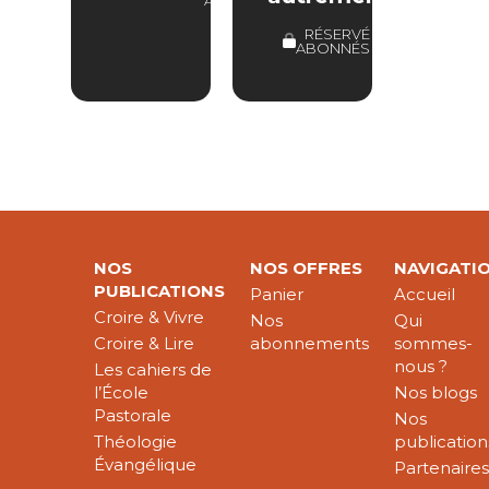
ABONNÉS
RÉSERVÉ
ABONNÉS
NOS
NOS OFFRES
NAVIGATI
PUBLICATIONS
Panier
Accueil
Croire & Vivre
Nos
Qui
Croire & Lire
abonnements
sommes-
nous ?
Les cahiers de
l’École
Nos blogs
Pastorale
Nos
Théologie
publication
Évangélique
Partenaire