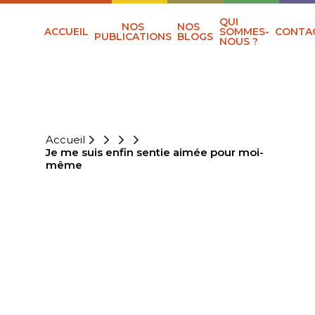
QUI
NOS
NOS
ACCUEIL
SOMMES-
CONTA
PUBLICATIONS
BLOGS
NOUS ?
Accueil
Je me suis enfin sentie aimée pour moi-
même
JE ME SUIS
ENFIN SENTIE
AIMÉE POUR
MOI-MÊME