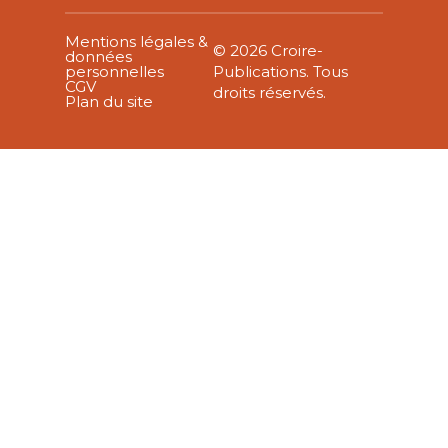
Mentions légales &
© 2026 Croire-
données
personnelles
Publications. Tous
CGV
droits réservés.
Plan du site