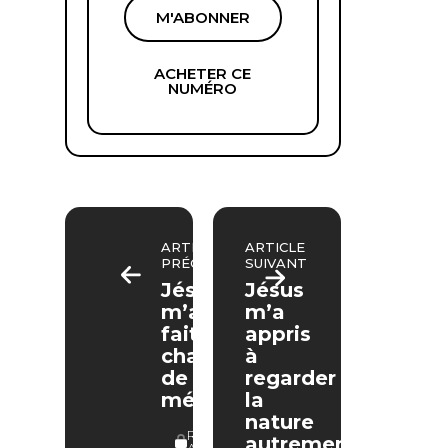
M'ABONNER
ACHETER CE
NUMÉRO
ARTICLE
ARTICLE
PRÉCÉDENT
SUIVANT
Jésus
Jésus
m’a
m’a
fait
appris
changer
à
de
regarder
métier
la
nature
RÉSERVÉ
autrement