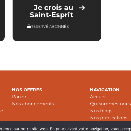
Je crois au
Saint-Esprit
RÉSERVÉ ABONNÉS
NOS OFFRES
NAVIGATION
Panier
Accueil
Nos abonnements
Qui sommes-nous
le
Nos blogs
Nos publications
Partenaires
érience sur notre site web. En poursuivant votre navigation, vous accep