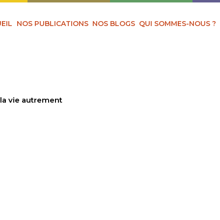
EIL
NOS PUBLICATIONS
NOS BLOGS
QUI SOMMES-NOUS ?
 la vie autrement
JOURD’HUI LA VIE
T