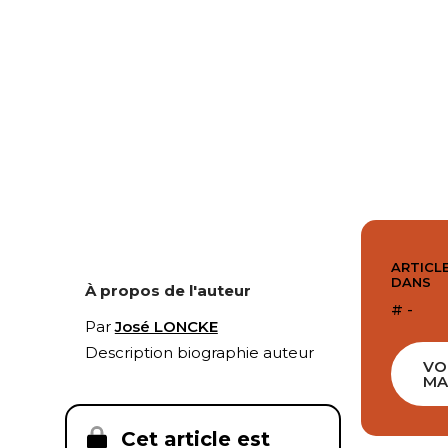
ARTICLE
DANS
À propos de l'auteur
# -
Par
José LONCKE
Description biographie auteur
VO
MA
Cet article est