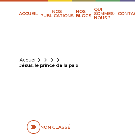
QUI
NOS
NOS
ACCUEIL
SOMMES-
CONTA
PUBLICATIONS
BLOGS
NOUS ?
Accueil
Jésus, le prince de la paix
JÉSUS, LE
PRINCE DE LA
PAIX
NON CLASSÉ