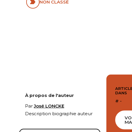
NON CLASSÉ
ARTICLE
DANS
À propos de l'auteur
# -
Par
José LONCKE
Description biographie auteur
VO
MA