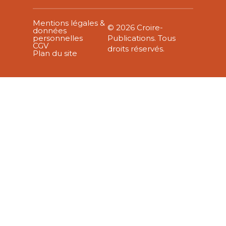
Mentions légales &
© 2026 Croire-
données
personnelles
Publications. Tous
CGV
droits réservés.
Plan du site