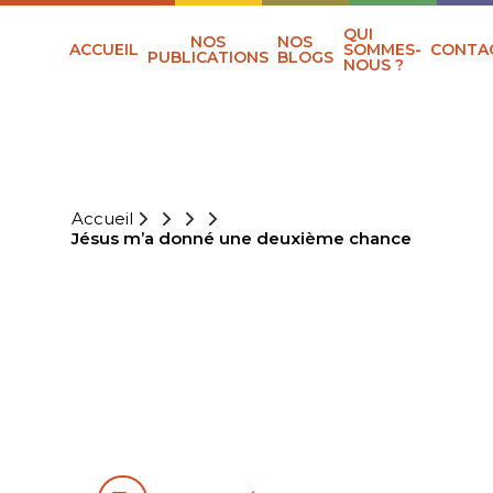
QUI
NOS
NOS
ACCUEIL
SOMMES-
CONTA
PUBLICATIONS
BLOGS
NOUS ?
Accueil
Jésus m’a donné une deuxième chance
JÉSUS M’A
DONNÉ UNE
DEUXIÈME
CHANCE