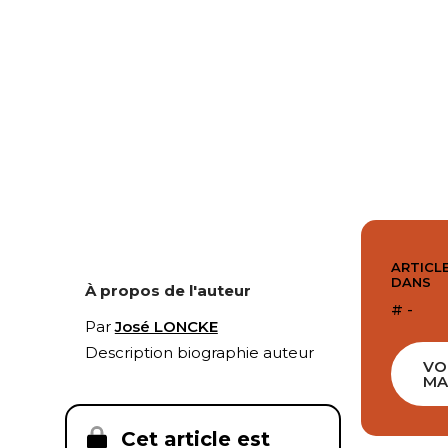
ARTICLE
DANS
À propos de l'auteur
# -
Par
José LONCKE
Description biographie auteur
VO
MA
Cet article est