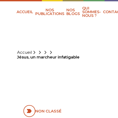
QUI
NOS
NOS
ACCUEIL
SOMMES-
CONTA
PUBLICATIONS
BLOGS
NOUS ?
Accueil
Jésus, un marcheur infatigable
JÉSUS, UN
MARCHEUR
INFATIGABLE
NON CLASSÉ