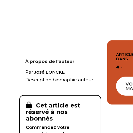
ARTICLE
DANS
À propos de l'auteur
# -
Par
José LONCKE
Description biographie auteur
VO
MA
Cet article est
réservé à nos
abonnés
Commandez votre