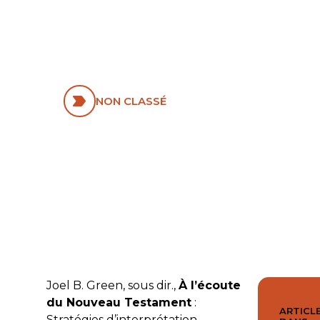
TESTAMENT :
STRATÉ­GIES
D’INTERPRÉTATION
NON CLASSÉ
Joel B. Green, sous dir.,
À l’écoute
du Nouveau Testament
:
ARTICLE
Stratégies d’interprétation
–