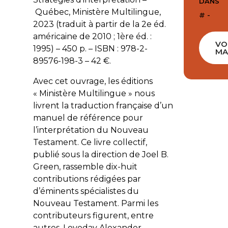
DANS
Québec, Ministère Multilingue,
# -
2023 (traduit à partir de la 2
e
éd.
américaine de 2010 ; 1
ère
éd. :
VO
1995) – 450 p. – ISBN : 978-2-
MA
89576-198-3 – 42 €.
Avec cet ouvrage, les éditions
« Ministère Multilingue » nous
livrent la traduction française d’un
manuel de référence pour
l’interprétation du Nouveau
Testament. Ce livre collectif,
publié sous la direction de Joel B.
Green, rassemble dix-huit
contributions rédigées par
d’éminents spécialistes du
Nouveau Testament. Parmi les
contributeurs figurent, entre
autres, Loveday Alexander,