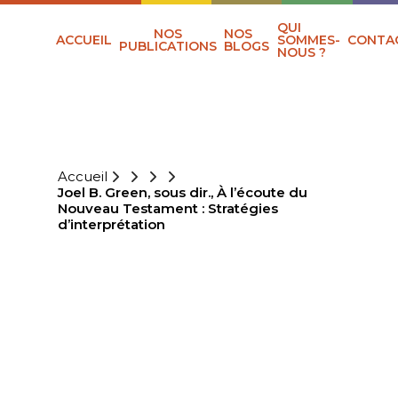
QUI
NOS
NOS
ACCUEIL
SOMMES-
CONTA
PUBLICATIONS
BLOGS
NOUS ?
Accueil
Joel B. Green, sous dir., À l’écoute du
Nouveau Testament : Straté­gies
d’interprétation
JOEL B. GREEN,
SOUS DIR., À
L’ÉCOUTE DU
NOUVEAU