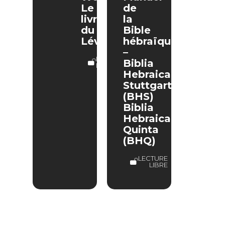
Le
de
livre
la
du
Bible
Lévitique
hébraïque
–
LECTURE
Biblia
LIBRE
Hebraica
Stuttgartensia
(BHS)
Biblia
Hebraica
Quinta
(BHQ)
LECTURE
LIBRE