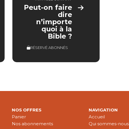
Peut-on faire
dire
n’importe
quoi à la
Bible ?
RÉSERVÉ ABONNÉS
NOS OFFRES
NAVIGATION
Panier
Accueil
Nos abonnements
Qui sommes-nous