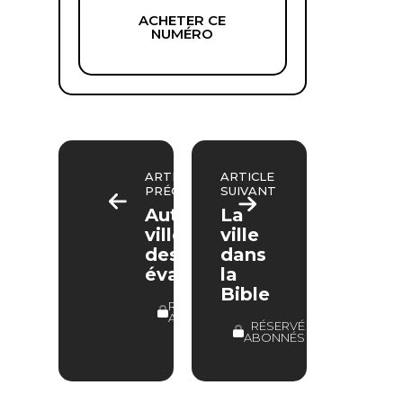
ACHETER CE
NUMÉRO
ARTICLE
ARTICLE
PRÉCÉDENT
SUIVANT
Autres
La
villes
ville
des
dans
évangiles
la
Bible
RÉSERVÉ
ABONNÉS
RÉSERVÉ
ABONNÉS