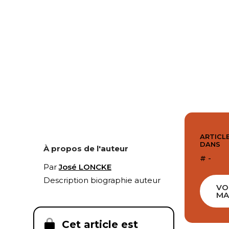
ARTICLE
DANS
À propos de l'auteur
# -
Par
José LONCKE
Description biographie auteur
VO
MA
Cet article est