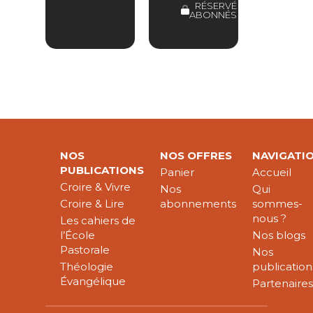
RÉSERVÉ
ABONNÉS
NOS
NOS OFFRES
NAVIGATI
PUBLICATIONS
Panier
Accueil
Croire & Vivre
Nos
Qui
Croire & Lire
abonnements
sommes-
nous ?
Les cahiers de
l’École
Nos blogs
Pastorale
Nos
Théologie
publication
Évangélique
Partenaire