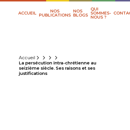
QUI
NOS
NOS
ACCUEIL
SOMMES-
CONTA
PUBLICATIONS
BLOGS
NOUS ?
Accueil
La persécution intra-chrétienne au
seizième siècle. Ses raisons et ses
justifications
LA PERSÉCUTION
INTRA-
CHRÉTIENNE AU
SEIZIÈME SIÈCLE.