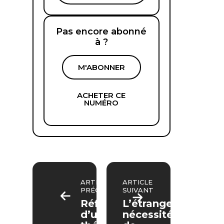
Pas encore abonné
à ?
M'ABONNER
ACHETER CE
NUMÉRO
ARTICLE
ARTICLE
PRÉCÉDENT
SUIVANT
Réflexions
L’étrange
d’un
nécessité