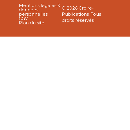
Mentions légales &
© 2026 Croire-
données
personnelles
Publications. Tous
CGV
droits réservés.
Plan du site