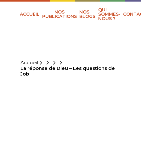
QUI
NOS
NOS
ACCUEIL
SOMMES-
CONTA
PUBLICATIONS
BLOGS
NOUS ?
Accueil
La réponse de Dieu – Les questions de
Job
LA RÉPONSE DE
DIEU – LES
QUESTIONS DE
JOB