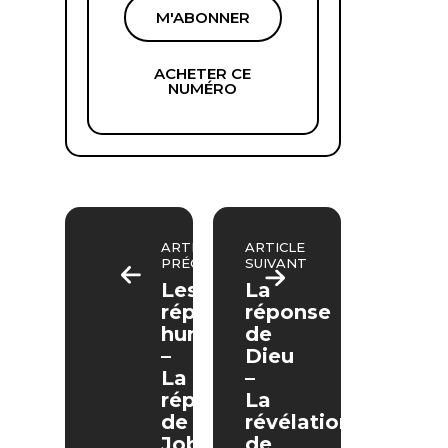
M'ABONNER
ACHETER CE
NUMÉRO
ARTICLE
ARTICLE
PRÉCÉDENT
SUIVANT
Les
La
réponses
réponse
humaines
de
–
Dieu
La
–
réponse
La
de
révélation
Job
de