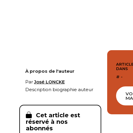
ARTICLE
DANS
À propos de l'auteur
# -
Par
José LONCKE
Description biographie auteur
VO
MA
Cet article est
réservé à nos
abonnés