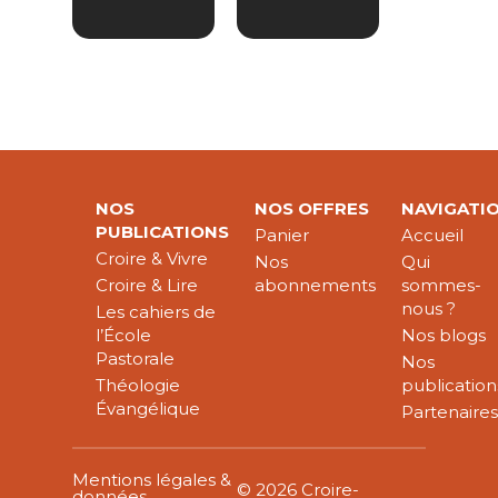
NOS
NOS OFFRES
NAVIGATI
PUBLICATIONS
Panier
Accueil
Croire & Vivre
Nos
Qui
Croire & Lire
abonnements
sommes-
nous ?
Les cahiers de
l’École
Nos blogs
Pastorale
Nos
Théologie
publication
Évangélique
Partenaire
Mentions légales &
© 2026 Croire-
données