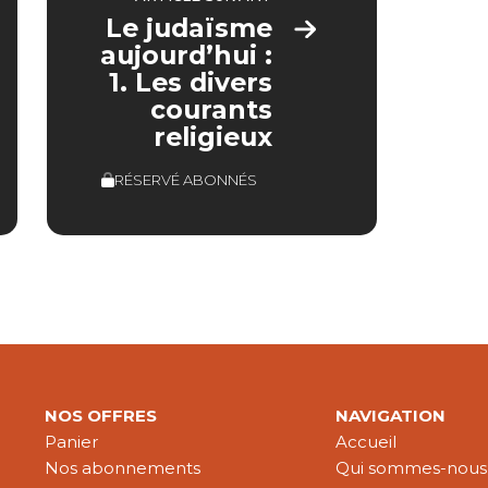
Le judaïsme
aujourd’hui :
1. Les divers
courants
religieux
RÉSERVÉ ABONNÉS
NOS OFFRES
NAVIGATION
Panier
Accueil
Nos abonnements
Qui sommes-nous