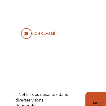
OCCIDENTAL :
UN REGARD
MISSIOLOGIQUE
NON CLASSÉ
1. Notion des « esprits » dans
diverses visions
ARTICLE
du monde