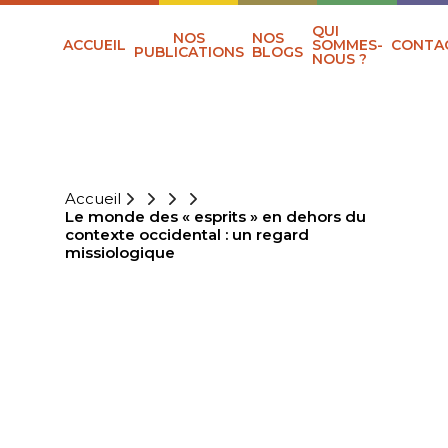
QUI
NOS
NOS
ACCUEIL
SOMMES-
CONTA
PUBLICATIONS
BLOGS
NOUS ?
Accueil
Le monde des « esprits » en dehors du
contexte occidental : un regard
missiologique
LE MONDE DES «
ESPRITS » EN
DEHORS DU
CONTEXTE