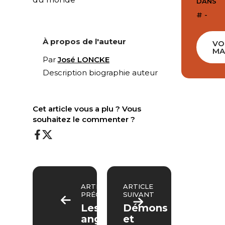
DANS
# -
À propos de l'auteur
VO
MA
Par
José LONCKE
Description biographie auteur
Cet article vous a plu ? Vous
souhaitez le commenter ?
ARTICLE
ARTICLE
PRÉCÉDENT
SUIVANT
Les
Démons
anges
et