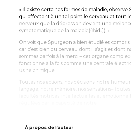
« Il existe certaines formes de maladie, observe
qui affectent à un tel point le cerveau et tout 
nerveux que la dépression devient une mélanco
symptomatique de la maladie((
Ibid
..)). »
On voit que Spurgeon a bien étudié et compris 
car c’est bien du cerveau dont il s’agit et dont 
sommes parfois à la merci – cet organe complex
fonctionne à la fois comme une centrale électr
usine chimique.
Toutes nos actions, nos décisions, notre humeur
langage, notre mémoire, nos sensations– toutes
facultés motrices, intellectuelles et émotionnell
régulées par la capacité de notre...
À propos de l'auteur