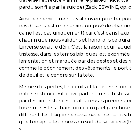
traverse l’épreuve » affirme le pasteur Rick War
perdu son fils par le suicide((Zack ESWINE, op. cit.
Ainsi, le chemin que nous allons emprunter pou
nos déserts, est un chemin composé de chagrin
ça ne l’est pas uniquement) car c’est dans l’exp
chagrin que nous validons et honorons ce qui a
L’inverse serait le déni. C’est la raison pour laquel
tristesse, dans les temps bibliques, est exprimée 
lamentation et marquée par des gestes et des r
comme le déchirement des vêtements, le port d
de deuil et la cendre sur la tête.
Même si les pertes, les deuils et la tristesse font
notre existence, « il arrive parfois que la tristes
par des circonstances douloureuses prenne u
tournure. Elle se transforme en quelque chose
différent. Le chagrin ne cesse pas et cette créatu
que l’on appelle dépression sort de sa tanière((
I
»