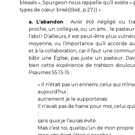
blessés », Spurgeon nous rappelle qu’il existe « 
types de cœur brisé((
Ibid
., p.27.)) » :
a. L’abandon
: Avoir été négligé ou tr
proche, un collègue, ou un ami… le pasteur 
l’abri ! D’ailleurs, il est peut-être plus vulné
moyenne, vu l’importance qu’il accorde au
et à la collaboration, car il faut une
commun
bâtir une Église, pas juste un pasteur. Da
bien cette expérience de trahison doulou
Psaumes 55.13-15 :
«
Il n’était pas un ennemi, celui qui m’ins
aujourd’hui ;
autrement je le supporterais.
Il n’avait pas de haine pour moi, celui q
;
sans quoi je l’aurais évité.
Mais c’est toi, quelqu’un de mon propre 