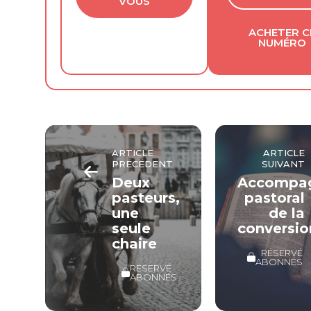
VOUS
ACHETER C
NUMÉRO
ARTICLE
ARTICLE
PRÉCÉDENT
SUIVANT
Deux
Accompa
pasteurs,
pastoral
une
de la
seule
conversio
chaire
RÉSERVÉ
ABONNÉS
RÉSERVÉ
ABONNÉS