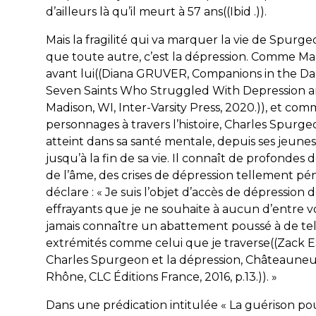
d’ailleurs là qu’il meurt à 57 ans((
Ibid .
)).
Mais la fragilité qui va marquer la vie de Spurg
que toute autre, c’est la dépression. Comme Ma
avant lui((Diana GRUVER,
Companions in the Da
Seven Saints Who Struggled With Depression 
‎Madison, WI, Inter-Varsity Press, 2020.)), et co
personnages à travers l’histoire, Charles Spurge
atteint dans sa santé mentale, depuis ses jeune
jusqu’à la fin de sa vie. Il connaît de profondes 
de l’âme, des crises de dépression tellement péni
déclare : « Je suis l’objet d’accès de dépression d
effrayants que je ne souhaite à aucun d’entre 
jamais connaître un abattement poussé à de tel
extrémités comme celui que je traverse((Zack 
Charles Spurgeon et la dépression
, Châteauneu
Rhône, CLC Éditions France, 2016, p.13.)). »
Dans une prédication intitulée « La guérison pou