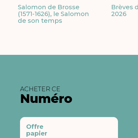
Salomon de Brosse
Brèves d
(1571-1626), le Salomon
2026
de son temps
ACHETER CE
Numéro
Offre
papier