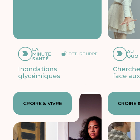
LA
AU
MINUTE
LECTURE LIBRE
QUOT
SANTÉ
Inondations
Chercher
glycémiques
face aux
CROIRE & VIVRE
CROIRE &