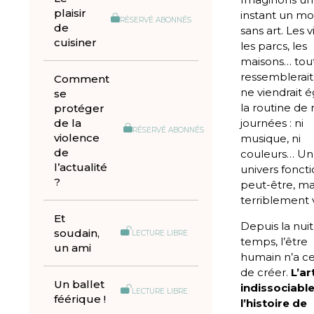
plaisir
instant un m
RÉSERVÉ ABONNÉS
de
sans art. Les vi
cuisiner
les parcs, les
maisons… tou
ressemblerait
Comment
ne viendrait 
se
la routine de 
protéger
de la
journées : ni
RÉSERVÉ ABONNÉS
violence
musique, ni
de
couleurs… Un
l’actualité
univers foncti
?
peut-être, ma
terriblement 
Et
Depuis la nui
soudain,
LECTURE LIBRE
temps, l’être
un ami
humain n’a c
de créer.
L’ar
Un ballet
indissociabl
LECTURE LIBRE
féérique !
l’histoire de