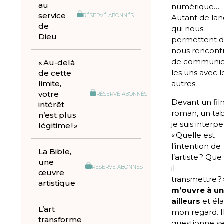
au
numérique…
service
RÉSERVÉ ABONNÉS
Autant de la
de
qui nous
Dieu
permettent 
nous rencontr
de communi
« Au-delà
les uns avec l
de cette
limite,
autres.
votre
RÉSERVÉ ABONNÉS
Devant un fil
intérêt
roman, un tab
n’est plus
je suis interpe
légitime ! »
« Quelle est
l’intention de
La Bible,
l’artiste ? Que
une
il
RÉSERVÉ ABONNÉS
œuvre
transmettre ?
artistique
m’ouvre à u
ailleurs
et éla
L’art
mon regard. I
transforme
questionne s