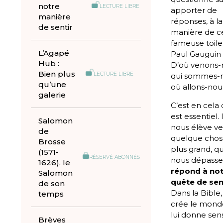
notre
LECTURE LIBRE
apporter de
manière
réponses, à la
de sentir
manière de c
fameuse toile
L’Agapé
Paul Gauguin 
Hub :
D’où venons-
Bien plus
LECTURE LIBRE
qui sommes-n
qu’une
où allons-nous
galerie
C’est en cela q
est essentiel. I
Salomon
nous élève ve
de
quelque chos
Brosse
plus grand, qu
(1571-
RÉSERVÉ ABONNÉS
nous dépasse.
1626), le
répond à no
Salomon
quête de sen
de son
Dans la Bible
temps
crée le mond
lui donne sens.
Brèves