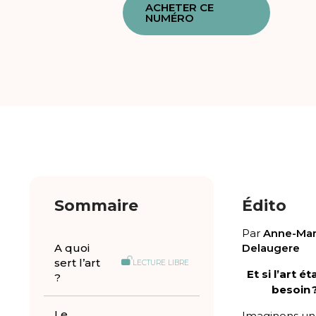
ACHETER CE
NUMÉRO
Sommaire
Édito
Par
Anne-Mar
A quoi
Delaugere
sert l’art
LECTURE LIBRE
Et si l’art ét
?
besoin 
Le
Imaginons un