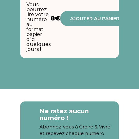
Vous
pourrez
lire votre
8€
AJOUTER AU PANIER
numéro
au
format
papier
d'ici
quelques
jours !
Ne ratez aucun
numéro !
Abonnez-vous à Croire & Vivre
et recevez chaque numéro