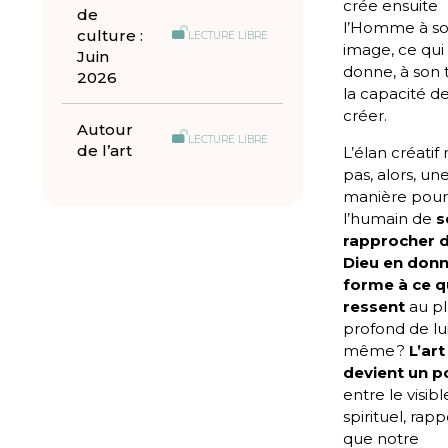
crée ensuite
de
l’Homme à s
culture :
LECTURE LIBRE
image, ce qui 
Juin
donne, à son 
2026
la capacité d
créer.
Autour
LECTURE LIBRE
de l’art
L’élan créatif n
pas, alors, un
manière pou
l’humain de
s
rapprocher 
Dieu en don
forme à ce qu
ressent
au pl
profond de lu
même ?
L’art
devient un p
entre le visibl
spirituel, rap
que notre