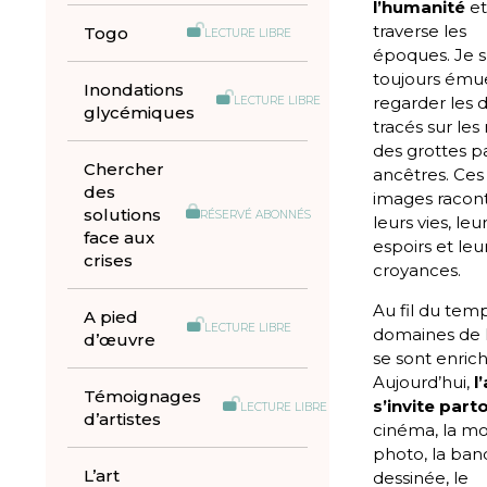
l’humanité
e
traverse les
Togo
LECTURE LIBRE
époques. Je s
toujours ému
Inondations
regarder les 
LECTURE LIBRE
glycémiques
tracés sur les
des grottes p
Chercher
ancêtres. Ces
des
images racon
solutions
RÉSERVÉ ABONNÉS
leurs vies, leu
face aux
espoirs et leu
crises
croyances.
Au fil du temp
A pied
LECTURE LIBRE
domaines de l
d’œuvre
se sont enrich
Aujourd’hui,
l
Témoignages
s’invite part
LECTURE LIBRE
d’artistes
cinéma, la mo
photo, la ba
L’art
dessinée, le