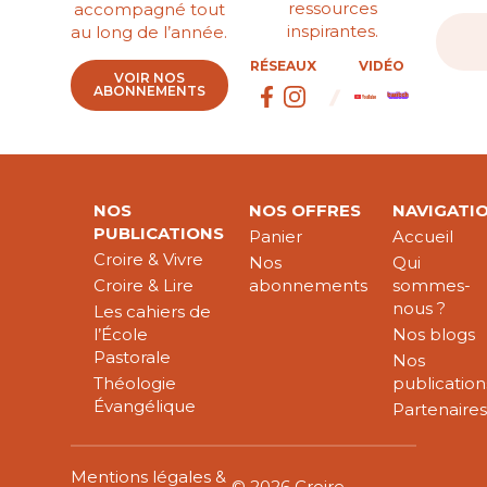
ressources
accompagné tout
inspirantes.
au long de l’année.
RÉSEAUX
VIDÉO
VOIR NOS
ABONNEMENTS
NOS
NOS OFFRES
NAVIGATI
PUBLICATIONS
Panier
Accueil
Croire & Vivre
Nos
Qui
Croire & Lire
abonnements
sommes-
nous ?
Les cahiers de
l’École
Nos blogs
Pastorale
Nos
Théologie
publication
Évangélique
Partenaire
Mentions légales &
© 2026 Croire-