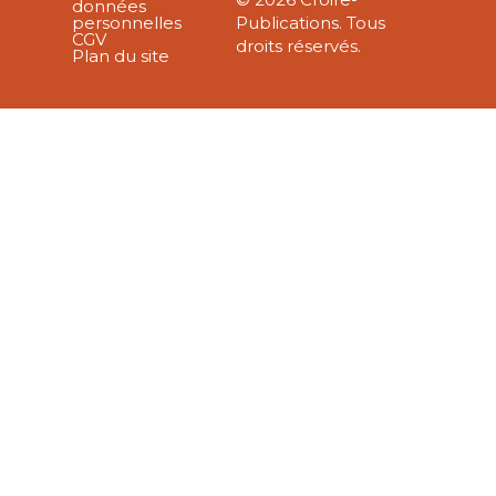
données
personnelles
Publications. Tous
CGV
droits réservés.
Plan du site