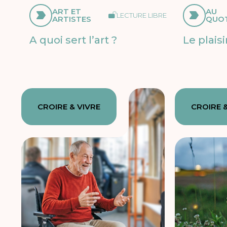
ART ET
AU
LECTURE LIBRE
ARTISTES
QUOT
A quoi sert l’art ?
Le plaisi
CROIRE & VIVRE
CROIRE &