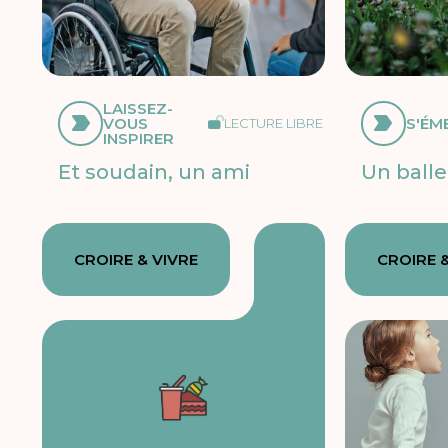
LAISSEZ-
VOUS
S'ÉM
LECTURE LIBRE
INSPIRER
Et soudain, un ami
Un balle
CROIRE & VIVRE
CROIRE &