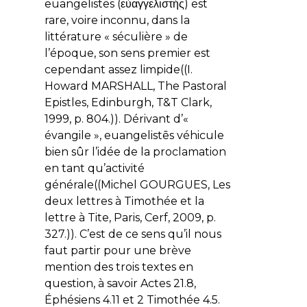
euangelistēs
(εὐαγγελιστής) est
rare, voire inconnu, dans la
littérature « séculière » de
l’époque, son sens premier est
cependant assez limpide((I.
Howard MARSHALL, The Pastoral
Epistles, Edinburgh, T&T Clark,
1999, p. 804.)). Dérivant d’«
évangile »,
euangelistēs
véhicule
bien sûr l’idée de la proclamation
en tant qu’activité
générale((Michel GOURGUES, Les
deux lettres à Timothée et la
lettre à Tite, Paris, Cerf, 2009, p.
327.)). C’est de ce sens qu’il nous
faut partir pour une brève
mention des trois textes en
question, à savoir Actes 21.8,
Éphésiens 4.11 et 2 Timothée 4.5.