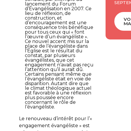
SEPTE
lancement du Forum
d’Évangélisation en 2007. Ce
lieu de réflexion, de
construction, et
VO
d’encouragement est une
MA
conséquence très bénéfique
pour tous ceux qui « font
l’œuvre d’un évangéliste ».
Ce nouvel accent mis sur la
place de l’évangéliste dans
l’Église est le résultat du
constat, par plusieurs
évangélistes, que cet
engagement n’avait pas reçu
l’attention qu’il aurait dû.
Certains pensant même que
l’évangéliste était en voie de
disparition. Autant dire que
le climat théologique actuel
est favorable à une réflexion
plus poussée encore
concernant le rôle de
l’évangéliste.
Le renouveau d’intérêt pour l’«
engagement évangéliste » est