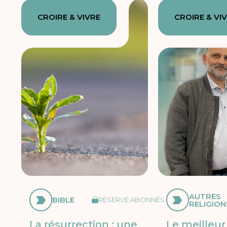
CROIRE & VIVRE
CROIRE & VI
AUTRES
BIBLE
RÉSERVÉ ABONNÉS
RELIGION
La résurrection : une
Le meilleur