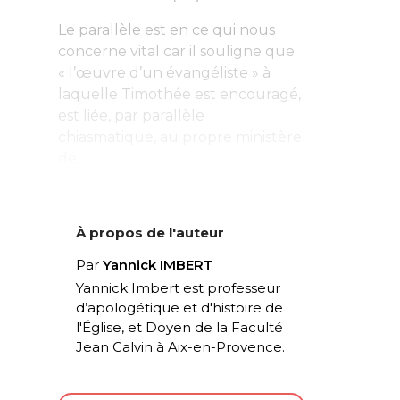
Le parallèle est en ce qui nous
concerne vital car il souligne que
« l’œuvre d’un évangéliste » à
laquelle Timothée est encouragé,
est liée, par parallèle
chiasmatique, au propre ministère
de...
À propos de l'auteur
Par
Yannick IMBERT
Yannick Imbert est professeur
d’apologétique et d'histoire de
l'Église, et Doyen de la Faculté
Jean Calvin à Aix-en-Provence.