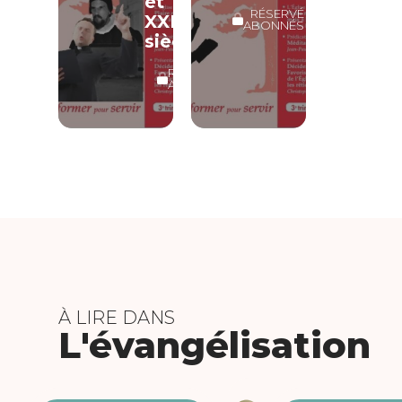
et
RÉSERVÉ
XXIe
ABONNÉS
siècles
RÉSERVÉ
ABONNÉS
À LIRE DANS
L'évangélisation