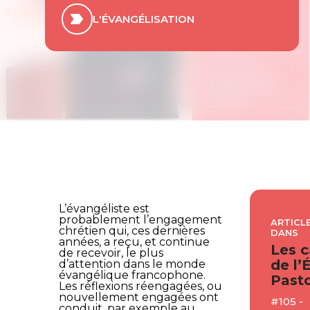
L'ÉVANGÉLISATION
L’évangéliste est
probablement l’engagement
ARTICLE
chrétien qui, ces dernières
DANS
années, a reçu, et continue
Les c
de recevoir, le plus
de l’
d’attention dans le monde
évangélique francophone.
Pasto
Les réflexions réengagées, ou
nouvellement engagées ont
#105 -
conduit, par exemple au