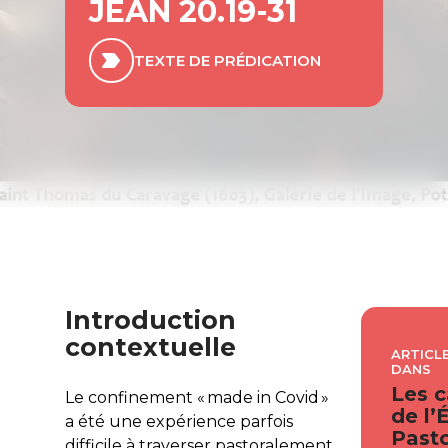
JEAN 20.19-31
TEXTE DE PRÉDICATION
Introduction
contextuelle
ARTICLE
DANS
Les c
Le confinement « made in Covid »
de l’
a été une expérience parfois
Pasto
difficile à traverser pastoralement