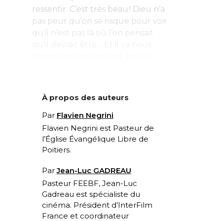
ressentir. C’est très beau ! Dieu n’a
pas peur qu’on se risque pour voir
qu’il n’est pas là où l’on pensait
qu’il devrait être… Et il va nous
inviter par conséquent à nous...
À propos des auteurs
Par
Flavien Negrini
Flavien Negrini est Pasteur de
l’Église Évangélique Libre de
Poitiers.
Par
Jean-Luc GADREAU
Pasteur FEEBF, Jean-Luc
Gadreau est spécialiste du
cinéma. Président d’InterFilm
France et coordinateur