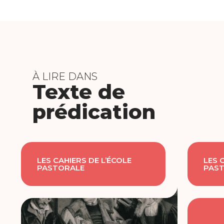
À LIRE DANS
Texte de
prédication
LES CAHIERS DE L’ÉCOLE
LES 
PASTORALE
PAS