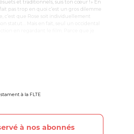
suets et traditionnels, suis ton cœur ! » En
 fait pas trop en quoi c’est un gros dilemme
e, c’est que Rose soit individuellement
on statut… Mais en fait, seul un occidental
tion en regardant le film. Parce que je
stament à la FLTE
éservé à nos abonnés