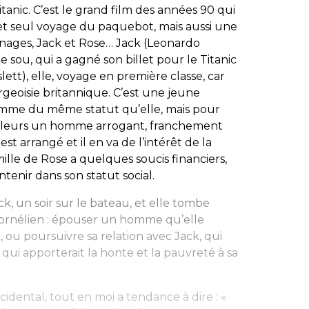
itanic
. C’est le grand film des années 90 qui
t seul voyage du paquebot, mais aussi une
nages, Jack et Rose… Jack (Leonardo
e sou, qui a gagné son billet pour le
Titanic
ett), elle, voyage en première classe, car
rgeoisie britannique. C’est une jeune
omme du même statut qu’elle, mais pour
d’ailleurs un homme arrogant, franchement
st arrangé et il en va de l’intérêt de la
amille de Rose a quelques soucis financiers,
tenir dans son statut social.
k, un soir sur le bateau, et elle tombe
 cornélien : épouser un homme qu’elle
, ou poursuivre sa relation avec Jack, qui
qui apporterait la honte et la pauvreté à sa
idental, tout en moi a tendance à dire : «