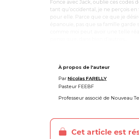
Fonce avec Jack, oublie ces codes dé
tant qu’occidental, je ne perçois en
pour elle. Parce que ce que je désir
épanouie, pas que sa famille garde s
comme moi peut avoir une telle réac
pense que, dans bien d’autres...
À propos de l'auteur
Par
Nicolas FARELLY
Pasteur FEEBF
Professeur associé de Nouveau Te
Cet article est r