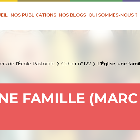
EIL
NOS PUBLICATIONS
NOS BLOGS
QUI SOMMES-NOUS ?
ers de l’École Pastorale
Cahier n°122
L’Église, une fami
UNE FAMILLE (MARC 3