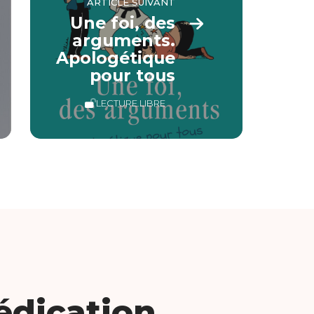
ARTICLE SUIVANT
Une foi, des
arguments.
Apologétique
pour tous
LECTURE LIBRE
édication