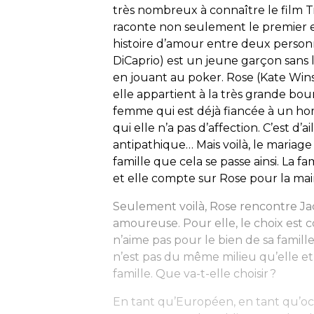
très nombreux à connaître le film
T
raconte non seulement le premier e
histoire d’amour entre deux person
DiCaprio) est un jeune garçon sans l
en jouant au poker. Rose (Kate Winsl
elle appartient à la très grande bou
femme qui est déjà fiancée à un h
qui elle n’a pas d’affection. C’est 
antipathique… Mais voilà, le mariage e
famille que cela se passe ainsi. La f
et elle compte sur Rose pour la main
Seulement voilà, Rose rencontre Jac
amoureuse. Pour elle, le choix est
n’aime pas pour le bien de sa famille
n’est pas du même milieu qu’elle et 
famille. Que va-t-elle choisir ?
En tant qu’Européen, en tant qu’occ