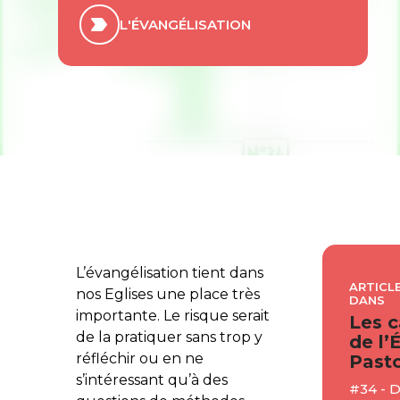
L'ÉVANGÉLISATION
L’évangélisation tient dans
ARTICLE
nos Eglises une place très
DANS
importante. Le risque serait
Les c
de la pratiquer sans trop y
de l’
réfléchir ou en ne
Pasto
s’intéressant qu’à des
#34 -