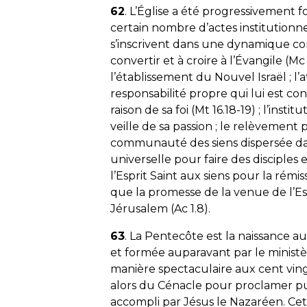
62
. L’Église a été progressivement f
certain nombre d’actes institutionne
s’inscrivent dans une dynamique cont
convertir et à croire à l’Évangile (Mc 
l’établissement du Nouvel Israël ; l
responsabilité propre qui lui est co
raison de sa foi (Mt 16.18-19) ; l’ins
veille de sa passion ; le relèvement 
communauté des siens dispersée dan
universelle pour faire des disciples 
l’Esprit Saint aux siens pour la rém
que la promesse de la venue de l’E
Jérusalem (Ac 1.8).
63
. La Pentecôte est la naissance au
et formée auparavant par le ministèr
manière spectaculaire aux cent ving
alors du Cénacle pour proclamer p
accompli par Jésus le Nazaréen. Ce