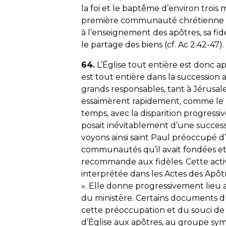
la foi et le baptême d’environ trois
première communauté chrétienne se
à l’enseignement des apôtres, sa fidé
le partage des biens (cf. Ac 2.42-47).
64.
L’Église tout entière est donc a
est tout entière dans la succession a
grands responsables, tant à Jérus
essaimèrent rapidement, comme le 
temps, avec la disparition progressi
posait inévitablement d’une successi
voyons ainsi saint Paul préoccupé d
communautés qu’il avait fondées et 
recommande aux fidèles. Cette activ
interprétée dans les Actes des Apô
». Elle donne progressivement lieu 
du ministère. Certains documents 
cette préoccupation et du souci de
d’Église aux apôtres, au groupe sym