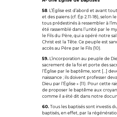
A- Une Église de baptisés
58
. L’Église est d’abord et avant tou
et des païens (cf. Ép 2.11-18), selon
tous prédestinés à ressembler à l’im
été rassemblé dans l’unité par le my
le Fils du Père, qui a opéré notre sa
Christ est la Tête. Ce peuple est san
accès au Père par le Fils (10).
59.
L’incorporation au peuple de Dieu
sacrement de la foi et porte des sa
l’Église par le baptême, sont […] de
naissance ; ils doivent professer dev
Dieu par l’Église
» (11). Pour cette r
de proposer le baptême aux croyant
comme il a été dit dans notre doc
60.
Tous les baptisés sont investis
baptisés, en effet, par la régénératio