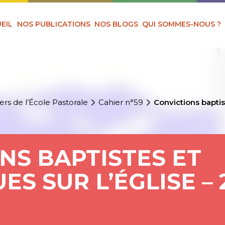
EIL
NOS PUBLICATIONS
NOS BLOGS
QUI SOMMES-NOUS ?
ers de l’École Pastorale
Cahier n°59
Convictions baptist
NS BAPTISTES ET
S SUR L’ÉGLISE – 