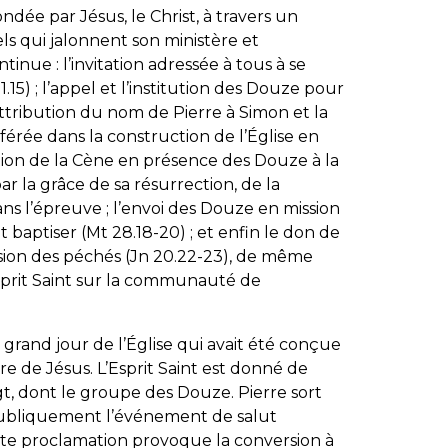
ondée par Jésus, le Christ, à travers un
ls qui jalonnent son ministère et
inue : l’invitation adressée à tous à se
1.15) ; l’appel et l’institution des Douze pour
’attribution du nom de Pierre à Simon et la
nférée dans la construction de l’Église en
titution de la Cène en présence des Douze à la
par la grâce de sa résurrection, de la
s l’épreuve ; l’envoi des Douze en mission
et baptiser (Mt 28.18-20) ; et enfin le don de
ission des péchés (Jn 20.22-23), de même
sprit Saint sur la communauté de
 grand jour de l’Église qui avait été conçue
e de Jésus. L’Esprit Saint est donné de
t, dont le groupe des Douze. Pierre sort
ubliquement l’événement de salut
tte proclamation provoque la conversion à