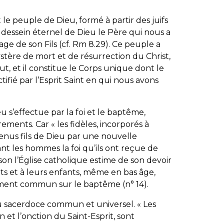
t le peuple de Dieu, formé à partir des juifs
 le dessein éternel de Dieu le Père qui nous a
age de son Fils (cf. Rm 8.29). Ce peuple a
stère de mort et de résurrection du Christ,
lut, et il constitue le Corps unique dont le
ctifié par l’Esprit Saint en qui nous avons
 s’effectue par la foi et le baptême,
crements. Car «
les fidèles, incorporés à
venus fils de Dieu par une nouvelle
ant les hommes la foi qu’ils ont reçue de
aison l’Église catholique estime de son devoir
s et à leurs enfants, même en bas âge,
ument commun sur le baptême (n° 14).
 du sacerdoce commun et universel. «
Les
n et l’onction du Saint-Esprit, sont