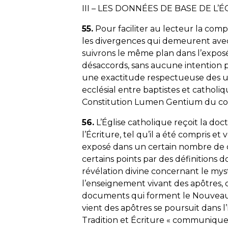
III
–
LES DONNÉES DE BASE DE L’
55.
Pour faciliter au lecteur la comp
les divergences qui demeurent avec 
suivrons le même plan dans l’exposé
désaccords, sans aucune intention 
une exactitude respectueuse des un
ecclésial entre baptistes et cathol
Constitution
Lumen Gentium
du con
56.
L’Église catholique reçoit la do
l’Écriture, tel qu’il a été compris et
exposé dans un certain nombre de do
certains points par des définitions d
révélation divine concernant le myst
l’enseignement vivant des apôtres, q
documents qui forment le Nouveau 
vient des apôtres se poursuit dans l’É
Tradition et Écriture «
communiquent 