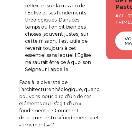
de l’
réflexion sur la mission de
Pasto
l’Eglise et ses fondements
#61 - 3
théologiques. Dans ces
TRIME
temps où l’on dit bien des
choses (souvent justes) sur
VO
cette mission, il est utile de
MA
revenir toujours à cet
essentiel sans lequel l’Eglise
ne saurait être ce à quoi son
Seigneur l’appelle.
Face à la diversité de
l’architecture théologique, quand
pouvons-nous dire d’un de ses
éléments qu’il s’agit d’un «
fondement » ? Comment
distinguer entre «fondements» et
«ornements» ?