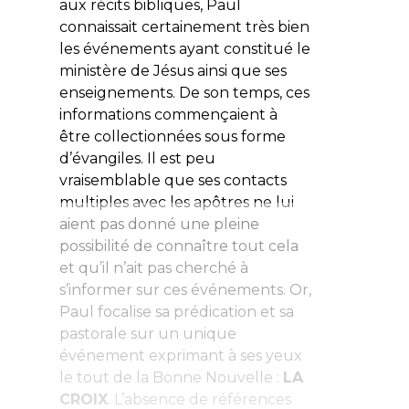
aux récits bibliques, Paul
connaissait certainement très bien
les événements ayant constitué le
ministère de Jésus ainsi que ses
enseignements. De son temps, ces
informations commençaient à
être collectionnées sous forme
d’évangiles. Il est peu
vraisemblable que ses contacts
multiples avec les apôtres ne lui
aient pas donné une pleine
possibilité de connaître tout cela
et qu’il n’ait pas cherché à
s’informer sur ces événements. Or,
Paul focalise sa prédication et sa
pastorale sur un unique
événement exprimant à ses yeux
le tout de la Bonne Nouvelle :
LA
CROIX
. L’absence de références