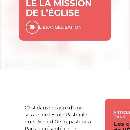
LE LA MISSION
DE L’ÉGLISE
L'ÉVANGÉLISATION
C’est dans le cadre d’une
ARTICLE
session de l’Ecole Pastorale,
DANS
que Richard Gelin, pasteur à
Les c
Paris, a présenté cette