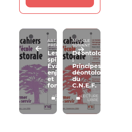
ARTICLE
ARTICLE
PRÉCÉDENT
SUIVANT
Les
Déontologies
spiritualités
:
Évangéliques,
Principes
enjeux
déontologiques
et
du
fondements
C.N.E.F.
RÉSERVÉ
LECTURE
ABONNÉS
LIBRE