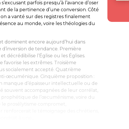
n s’excusant parfois presqu’à l’avance d’oser
t de la pertinence d’une conversion. Côté
on a vanté sur des registres finalement
résence au monde, voire les théologies du
, et dominent encore aujourd’hui dans
e d’inversion de tendance. Première
 et décrédibilise l’Église ou les Églises.
e favorise les extrêmes. Troisième
 plus socialement accepté. Quatrième
t anti-œcuménique. Cinquième proposition :
un manque d’épaisseur intellectuelle ou de
été souvent accompagnées de leur corrélat,
 et prophétique de l’œcuménisme, voire du
ue le prosélytisme compromet,
er renforcerait le témoignage des chrétiens,
pondrait à une...