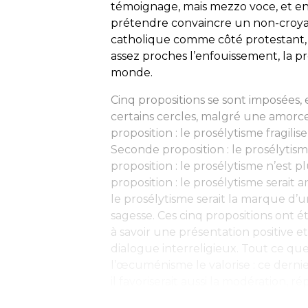
témoignage, mais
mezzo voce
, et e
prétendre convaincre un non-croyan
catholique comme côté protestant, 
assez proches l’enfouissement, la p
monde.
Cinq propositions se sont imposées
certains cercles, malgré une amorc
proposition : le prosélytisme fragilise
Seconde proposition : le prosélytism
proposition : le prosélytisme n’est
proposition : le prosélytisme serai
le prosélytisme serait la marque d’
sagesse. Ces cinq propositions ont 
à savoir une présentation positive
dialogue interreligieux. Tout ce q
l’œcuménisme le valorise : ce derni
il favoriserait aussi la modération, ré