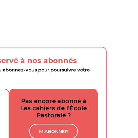
éservé à nos abonnés
abonnez-vous pour poursuivre votre
Pas encore abonné à
Les cahiers de l’École
Pastorale ?
M'ABONNER