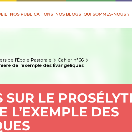
EIL
NOS PUBLICATIONS
NOS BLOGS
QUI SOMMES-NOUS ?
ers de l’École Pastorale
Cahier n°66
umière de l’exemple des Évangéliques
 SUR LE PROSÉLYT
E L’EXEMPLE DES
QUES