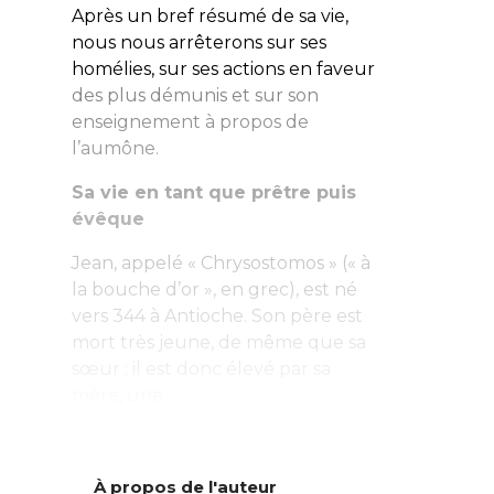
Après un bref résumé de sa vie,
nous nous arrêterons sur ses
homélies, sur ses actions en faveur
des plus démunis et sur son
enseignement à propos de
l’aumône.
Sa vie en tant que prêtre puis
évêque
Jean, appelé « Chrysostomos » (« à
la bouche d’or », en grec), est né
vers 344 à Antioche. Son père est
mort très jeune, de même que sa
sœur ; il est donc élevé par sa
mère, une...
À propos de l'auteur