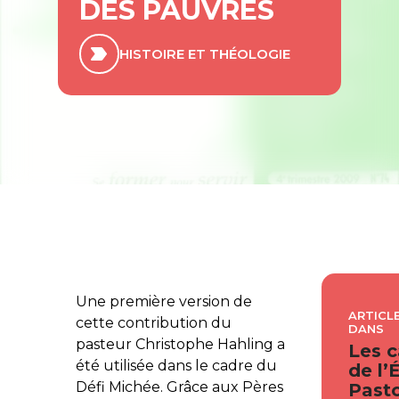
DES PAUVRES
HISTOIRE ET THÉOLOGIE
Une première version de
ARTICLE
cette contribution du
DANS
pasteur Christophe Hahling a
Les c
été utilisée dans le cadre du
de l’
Défi Michée. Grâce aux Pères
Pasto