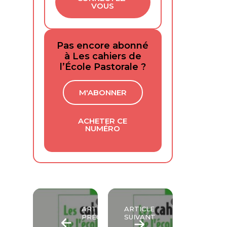
VOUS
Pas encore abonné
à Les cahiers de
l’École Pastorale ?
M'ABONNER
ACHETER CE
NUMÉRO
ARTICLE
ARTICLE
PRÉCÉDENT
SUIVANT