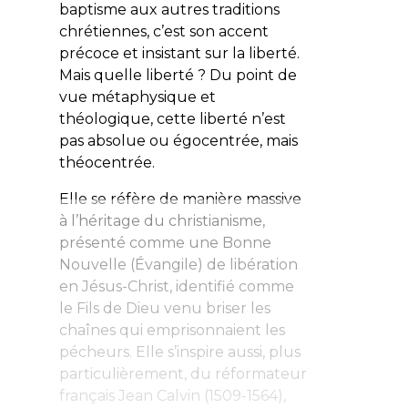
baptisme aux autres traditions
chrétiennes, c’est son accent
précoce et insistant sur la liberté.
Mais quelle liberté ? Du point de
vue métaphysique et
théologique, cette liberté n’est
pas absolue ou égocentrée, mais
théocentrée.
Elle se réfère de manière massive
à l’héritage du christianisme,
présenté comme une
Bonne
Nouvelle
(Évangile) de libération
en Jésus-Christ, identifié comme
le Fils de Dieu venu briser les
chaînes qui emprisonnaient les
pécheurs. Elle s’inspire aussi, plus
particulièrement, du réformateur
français Jean Calvin (1509-1564),