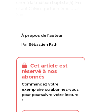
cher à la tradition baptiste(4). En
citant Calvin, qui lui-même citait
Saint...
À propos de l'auteur
Par
Sébastien Fath
Cet article est
réservé à nos
abonnés
Commandez votre
exemplaire ou abonnez-vous
pour poursuivre votre lecture
!