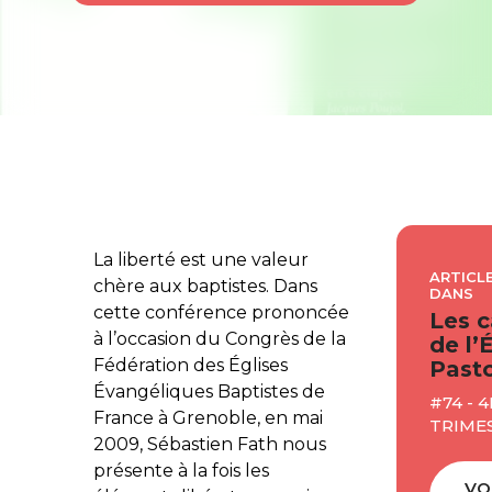
La liberté est une valeur
ARTICLE
chère aux baptistes. Dans
DANS
cette conférence prononcée
Les c
à l’occasion du Congrès de la
de l’
Fédération des Églises
Pasto
Évangéliques Baptistes de
#74 - 4
France à Grenoble, en mai
TRIME
2009, Sébastien Fath nous
présente à la fois les
VO