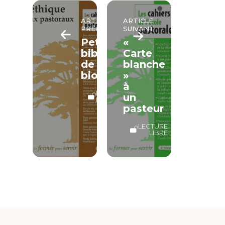
ARTICLE
ARTICLE
PRÉCÉDENT
SUIVANT
Petite
«
bibliographie
Carte
de
blanche
bioéthique
»
à
LECTURE
un
LIBRE
pasteur
LECTURE
LIBRE