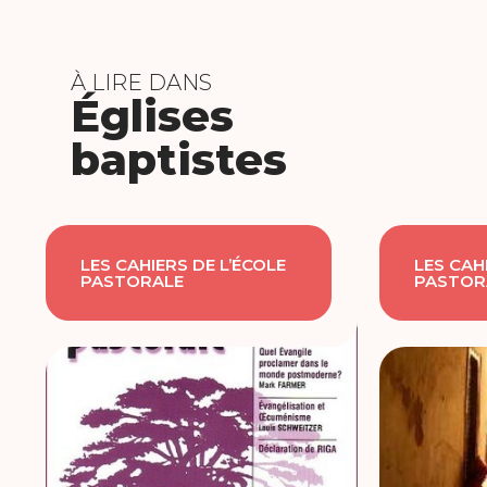
À LIRE DANS
Églises
baptistes
LES CAHIERS DE L’ÉCOLE
LES CAH
PASTORALE
PASTOR