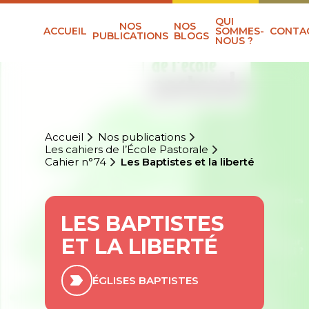
QUI
NOS
NOS
ACCUEIL
SOMMES-
CONTA
PUBLICATIONS
BLOGS
NOUS ?
Accueil
Nos publications
Les cahiers de l’École Pastorale
Cahier n°74
Les Baptistes et la liberté
LES BAPTISTES
ET LA LIBERTÉ
ÉGLISES BAPTISTES