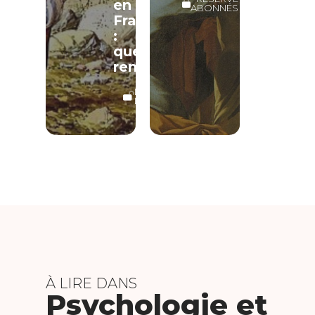
en
ABONNÉS
France
:
quelques
remarques
LECTURE
LIBRE
À LIRE DANS
Psychologie et