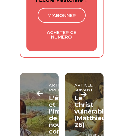
l’École Pastorale ?
M'ABONNER
ACHETER CE
NUMÉRO
ARTICLE
ARTICLE
PRÉCÉDENT
SUIVANT
L’évangélisation
Le
et
Christ
l’implantation
vulnérable
de
(Matthieu
nouvelles
26)
communautés
RÉSERVÉ