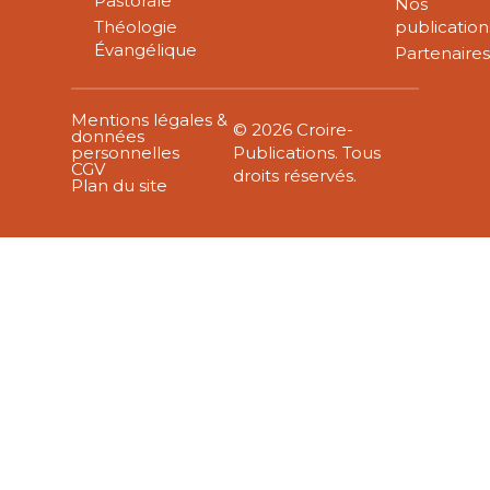
Pastorale
Nos
Théologie
publication
Évangélique
Partenaire
Mentions légales &
© 2026 Croire-
données
personnelles
Publications. Tous
CGV
droits réservés.
Plan du site