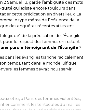
 en 2 Samuel 13, garde l’ambiguïté des mots
iguïté qui existe encore toujours dans
tager cette prédication en divers lieux. La
omme le type même de l’influence de la
e que des enquêtes récentes attestent.
ologique” de la prédication de l’Évangile
nt pour le respect des femmes en restent
r
une parole témoignant de l’Évangile
?
es dans les évangiles tranche radicalement
e son temps, tant dans le monde juif que
nvers les femmes devrait nous servir
aux et ici, à Paris, des femmes violentées,
confier comment les tentacules du mal les