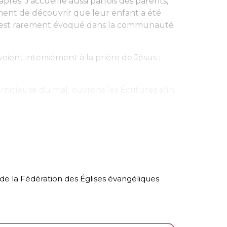
rès. J’accueille aussi parfois des parents,
nent de découvrir que leur enfant a été
 et est rarement évoqué dans la communauté
ient intensément à la prière de Jésus :
rnicieuse du mal, ouvrons les Écritures afin
..
 de la Fédération des Églises évangéliques