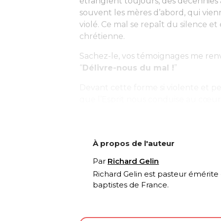
étranglent toujours, des décennies ap
souvent les mères d’abord, qui vien
violé. Ce mal se repaît du silence
chrétienne.
Sachez-le, vos témoignages me renvo
“
Délivre-nous du mal !
”
Devant cette forme si violente et pe
que l’Esprit nous conduise au cœur.
À propos de l'auteur
Par
Richard Gelin
Richard Gelin est pasteur émérite
baptistes de France.