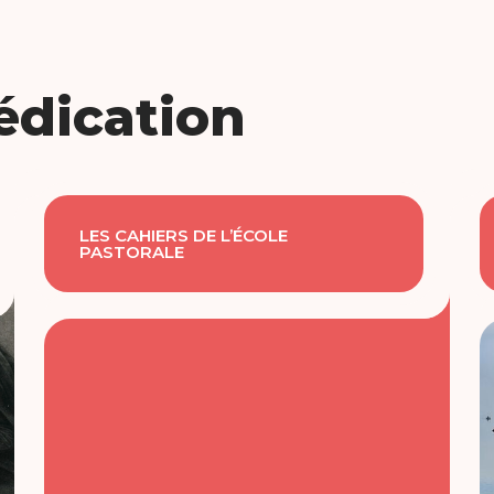
édication
LES CAHIERS DE L’ÉCOLE
PASTORALE