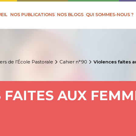
EIL
NOS PUBLICATIONS
NOS BLOGS
QUI SOMMES-NOUS ?
ers de l’École Pastorale
Cahier n°90
Violences faites 
 FAITES AUX FEMME