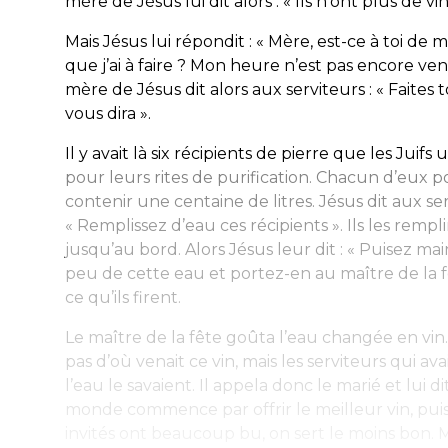
mère de Jésus lui dit alors : « Ils n’ont plus de vin
Mais Jésus lui répondit : « Mère, est-ce à toi de 
que j’ai à faire ? Mon heure n’est pas encore ven
mère de Jésus dit alors aux serviteurs : « Faites t
vous dira ».
Il y avait là six récipients de pierre que les Juifs u
pour leurs rites de purification. Chacun d’eux p
contenir une centaine de litres. Jésus dit aux ser
« Remplissez d’eau ces récipients ». Ils les rempl
jusqu’au bord. Alors Jésus leur dit : « Puisez m
peu de cette eau et portez-en au maître de la fê
ce qu’ils firent.
Le maître de la fête goûta l’eau changée en vin. 
pas d’où venait ce vin, mais les serviteurs qui av
l’eau le savaient. Il appela donc le marié et lui dit
monde commence par offrir le meilleur vin, puis
invités ont beaucoup bu, on sert le moins bon. Ma