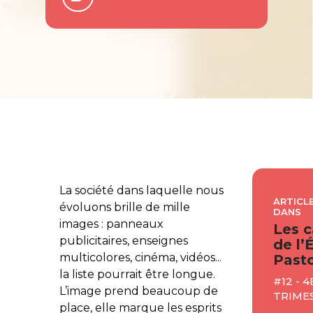
La société dans laquelle nous
ARTICLE
évoluons brille de mille
DANS
images : panneaux
Les c
publicitaires, enseignes
de l’
multicolores, cinéma, vidéos...
Pasto
la liste pourrait être longue.
#12 - 4
L’image prend beaucoup de
TRIMES
place, elle marque les esprits