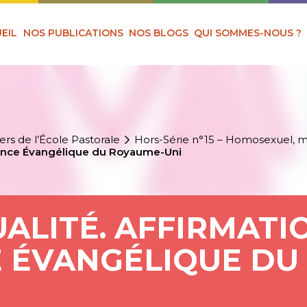
EIL
NOS PUBLICATIONS
NOS BLOGS
QUI SOMMES-NOUS ?
ers de l’École Pastorale
Hors-Série n°15 – Homosexuel, 
liance Évangélique du Royaume-Uni
LITÉ. AFFIRMATI
E ÉVANGÉLIQUE DU