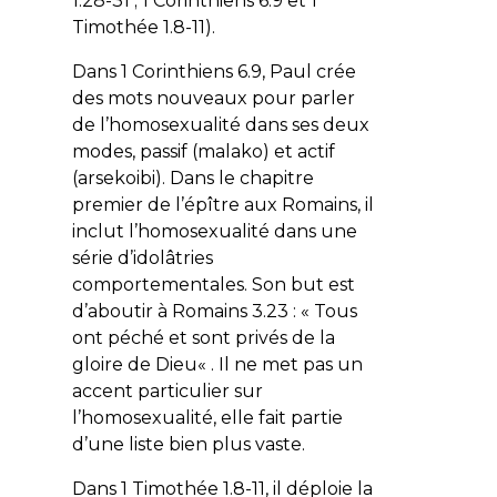
1.28-31 ; 1 Corinthiens 6.9 et 1
Timothée 1.8-11).
Dans 1 Corinthiens 6.9, Paul crée
des mots nouveaux pour parler
de l’homosexualité dans ses deux
modes, passif (
malako
) et actif
(
arsekoibi
). Dans le chapitre
premier de l’épître aux Romains, il
inclut l’homosexualité dans une
série d’idolâtries
comportementales. Son but est
d’aboutir à Romains 3.23 : «
Tous
ont péché et sont privés de la
gloire de Dieu
« . Il ne met pas un
accent particulier sur
l’homosexualité, elle fait partie
d’une liste bien plus vaste.
Dans 1 Timothée 1.8-11, il déploie la