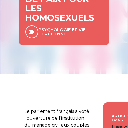
LES
HOMOSEXUELS
PSYCHOLOGIE ET VIE
CHRÉTIENNE
Le parlement français a voté
ARTICLE
l'ouverture de l'institution
DANS
du mariage civil aux couples
Les c