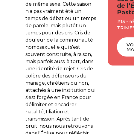
de même sexe. Cette saison
de l’
n'a pas vraiment été un
Pasto
temps de débat ou un temps
#15 - 
de parole, mais plutôt un
TRIMES
temps pour des cris. Cris de
douleur de la communauté
VO
homosexuelle qui s'est
MA
souvent construite, à raison,
mais parfois aussi à tort, dans
une identité de rejet. Cris de
colère des défenseurs du
mariage, chrétiens ou non,
attachés à une institution qui
s'est forgée en France pour
délimiter et encadrer
natalité, filiation et
transmission. Après tant de
bruit, nous nous retrouvons
dans l'Église pour réfléchir