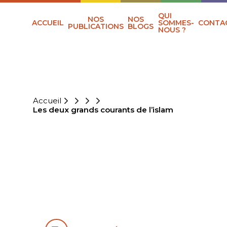
QUI
NOS
NOS
ACCUEIL
SOMMES-
CONTA
PUBLICATIONS
BLOGS
NOUS ?
Accueil
Les deux grands courants de l’islam
LES DEUX
GRANDS
COURANTS DE
L’ISLAM