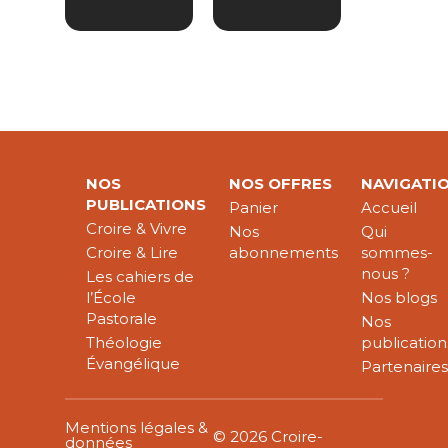
NOS
NOS OFFRES
NAVIGATI
PUBLICATIONS
Panier
Accueil
Croire & Vivre
Nos
Qui
Croire & Lire
abonnements
sommes-
nous ?
Les cahiers de
l’École
Nos blogs
Pastorale
Nos
Théologie
publication
Évangélique
Partenaire
Mentions légales &
© 2026 Croire-
données