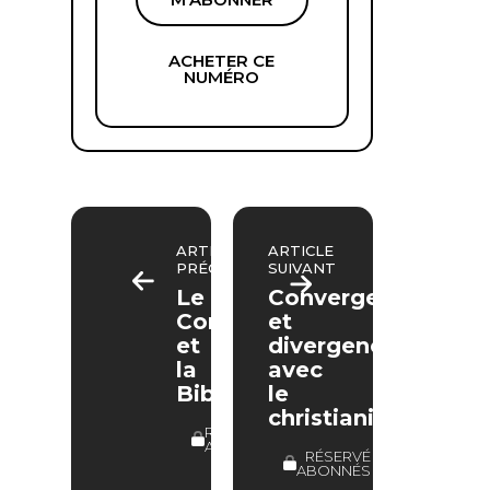
ACHETER CE
NUMÉRO
ARTICLE
ARTICLE
PRÉCÉDENT
SUIVANT
Le
Convergences
Coran
et
et
divergences
la
avec
Bible
le
christianisme
RÉSERVÉ
ABONNÉS
RÉSERVÉ
ABONNÉS