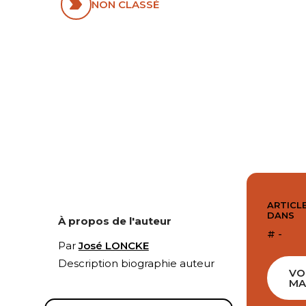
NON CLASSÉ
ARTICLE
DANS
À propos de l'auteur
# -
Par
José LONCKE
Description biographie auteur
VO
MA