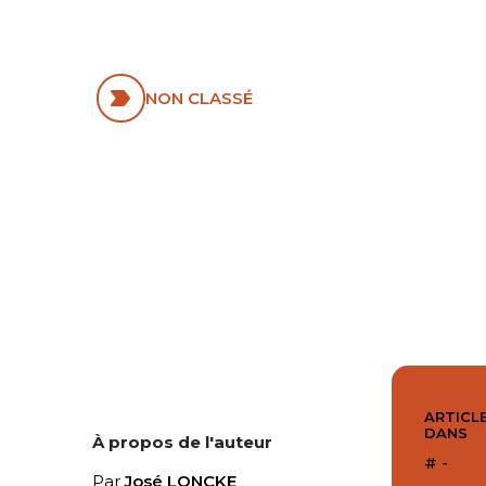
NOUVELLE POUR
L’OCCIDENT
NON CLASSÉ
ARTICLE
DANS
À propos de l'auteur
# -
Par
José LONCKE