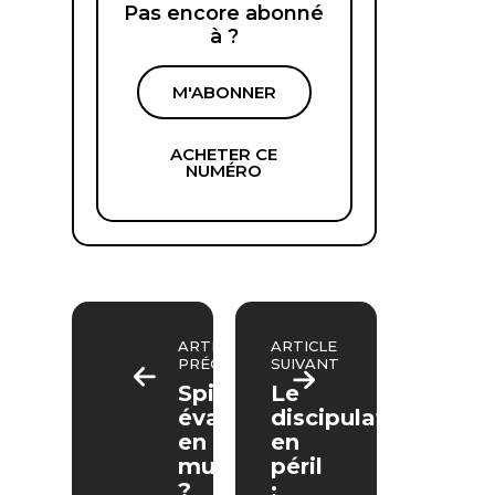
Pas encore abonné
à ?
M'ABONNER
ACHETER CE
NUMÉRO
ARTICLE
ARTICLE
PRÉCÉDENT
SUIVANT
Spiritualités
Le
évangéliques
discipulat
en
en
mutation
péril
?
: