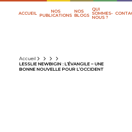
QUI
NOS
NOS
ACCUEIL
SOMMES-
CONTA
PUBLICATIONS
BLOGS
NOUS ?
Accueil
LESSLIE NEWBIGIN : L’ÉVANGILE – UNE
BONNE NOUVELLE POUR L’OCCIDENT
LESSLIE
NEWBIGIN :
L’ÉVANGILE –
UNE BONNE