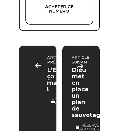
ACHETER CE
NUMÉRO
ARTICLE
ARTICLE
PRÉCÉDENT
SUIVANT
L’Évangile,
Dieu
ça
met
marche
en
!
place
un
RÉSERVÉ
plan
ABONNÉS
de
sauvetage
RÉSERVÉ
ABONNÉS