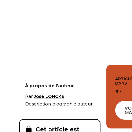
ARTICLE
DANS
À propos de l'auteur
# -
Par
José LONCKE
Description biographie auteur
VO
MA
Cet article est