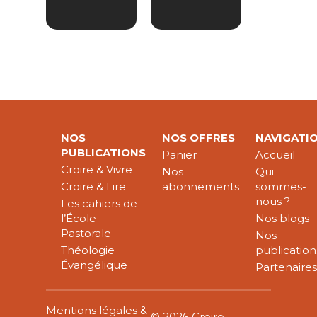
NOS
NOS OFFRES
NAVIGATI
PUBLICATIONS
Panier
Accueil
Croire & Vivre
Nos
Qui
Croire & Lire
abonnements
sommes-
nous ?
Les cahiers de
l’École
Nos blogs
Pastorale
Nos
Théologie
publication
Évangélique
Partenaire
Mentions légales &
© 2026 Croire-