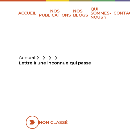
QUI
NOS
NOS
ACCUEIL
SOMMES-
CONTA
PUBLICATIONS
BLOGS
NOUS ?
Accueil
Lettre à une inconnue qui passe
LETTRE À UNE
INCONNUE QUI
PASSE
NON CLASSÉ