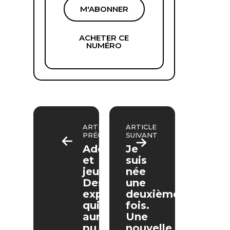
M'ABONNER
ACHETER CE
NUMÉRO
ARTICLE
ARTICLE
PRÉCÉDENT
SUIVANT
Adolescence
Je
et
suis
jeunesse.
née
Des
une
expériences
deuxième
qui
fois.
auraient
Une
pu
nouvelle