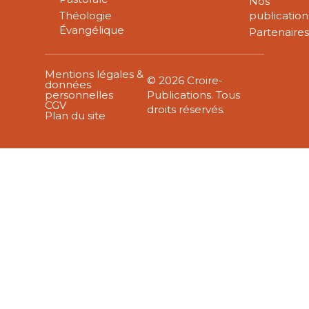
Nos
Théologie
publication
Évangélique
Partenaire
Mentions légales &
© 2026 Croire-
données
personnelles
Publications. Tous
CGV
droits réservés.
Plan du site