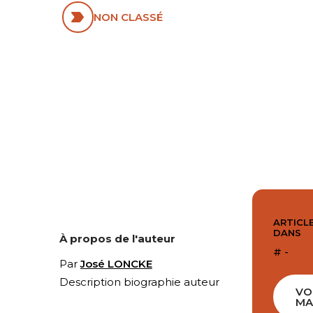
NON CLASSÉ
ARTICLE
DANS
À propos de l'auteur
# -
Par
José LONCKE
Description biographie auteur
VO
MA