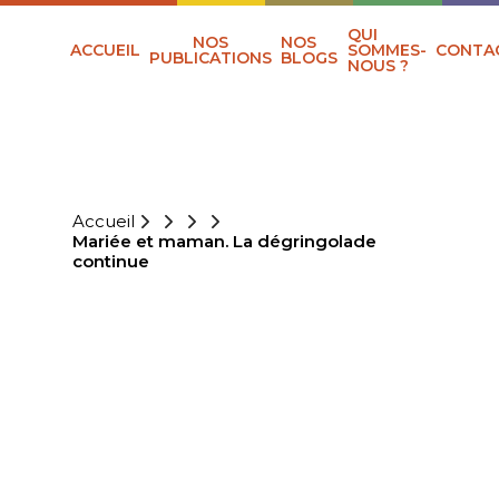
QUI
NOS
NOS
ACCUEIL
SOMMES-
CONTA
PUBLICATIONS
BLOGS
NOUS ?
Accueil
Mariée et maman. La dégringolade
continue
MARIÉE ET
MAMAN. LA
DÉGRINGOLADE
CONTINUE