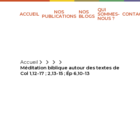
QUI
NOS
NOS
ACCUEIL
SOMMES-
CONTA
PUBLICATIONS
BLOGS
NOUS ?
Accueil
Méditation biblique autour des textes de
Col 1,12-17 ; 2,13-15 ; Ép 6,10-13
MÉDITATION
BIBLIQUE
AUTOUR DES
TEXTES DE COL