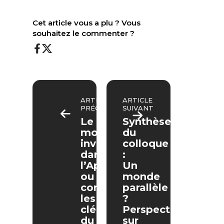
Cet article vous a plu ? Vous
souhaitez le commenter ?
ARTICLE
ARTICLE
PRÉCÉDENT
SUIVANT
Le
Synthèse
monde
du
invisible
colloque
dans
:
l’Apocalypse
Un
ou
monde
comment
parallèle
les
?
clés
Perspectives
du
sur