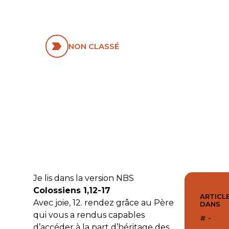
1,12-17 ; 2,13-15 ;
ÉP 6,10-13
NON CLASSÉ
Je lis dans la version NBS
Colossiens 1,12-­17
ARTICLE
Avec joie, 12. rendez grâce au Père
DANS
qui vous a rendus capables
# -
d’accéder à la part d’héritage des