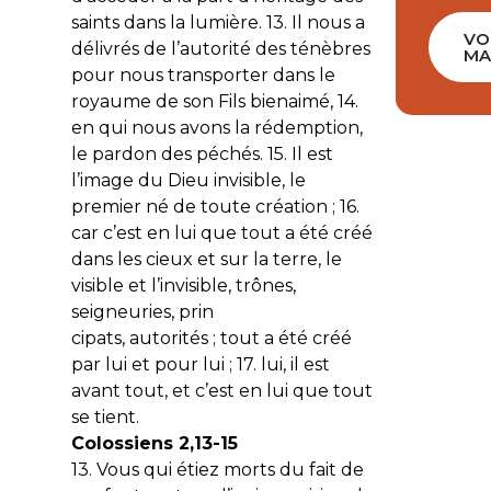
saints dans la lumière. 13. Il nous a
VO
délivrés de l’autorité des ténèbres
MA
pour nous transporter dans le
royaume de son Fils bien­aimé, 14.
en qui nous avons la rédemption,
le pardon des péchés. 15. Il est
l’image du Dieu invisible, le
premier­ né de toute création ; 16.
car c’est en lui que tout a été créé
dans les cieux et sur la terre, le
visible et l’invisible, trônes,
seigneuries, prin­
cipats, autorités ; tout a été créé
par lui et pour lui ; 17. lui, il est
avant tout, et c’est en lui que tout
se tient.
Colossiens 2,13­-15
13. Vous qui étiez morts du fait de