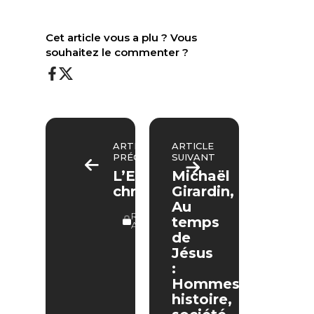
Cet article vous a plu ? Vous
souhaitez le commenter ?
ARTICLE
ARTICLE
PRÉCÉDENT
SUIVANT
L’ESPÉRANCE
Michaël
chrétienne
Girardin,
Au
RÉSERVÉ
temps
ABONNÉS
de
Jésus
:
Hommes,
histoire,