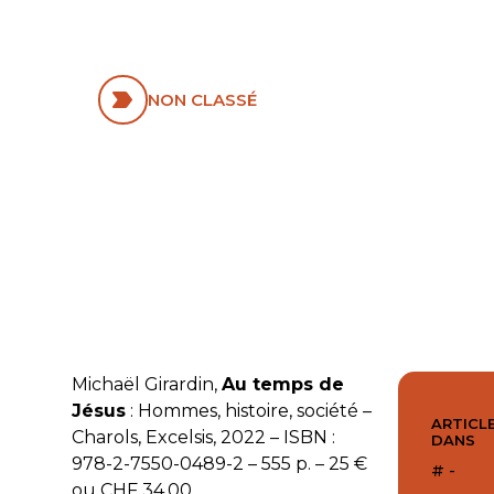
HISTOIRE,
SOCIÉTÉ
NON CLASSÉ
Michaël Girardin,
Au temps de
Jésus
: Hommes, histoire, société
–
ARTICLE
Charols, Excelsis, 2022 – ISBN :
DANS
978-2-7550-0489-2 – 555 p. – 25 €
# -
ou CHF 34.00