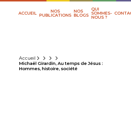
QUI
NOS
NOS
ACCUEIL
SOMMES-
CONTA
PUBLICATIONS
BLOGS
NOUS ?
Accueil
Michaël Girardin, Au temps de Jésus :
Hommes, histoire, société
MICHAËL
GIRARDIN, AU
TEMPS DE JÉSUS
: HOMMES,