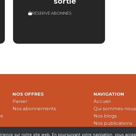
sortie
RÉSERVÉ ABONNÉS
NOS OFFRES
NAVIGATION
Panier
Accueil
Nos abonnements
Qui sommes-nous
le
Nos blogs
Nos publications
Partenaires
érience sur notre site web. En poursuivant votre navigation, vous accep