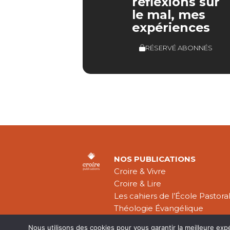
réflexions sur
le mal, mes
expériences
RÉSERVÉ ABONNÉS
NOS PUBLICATIONS
Croire & Vivre
Croire & Lire
Les cahiers de l’École Pastora
Théologie Évangélique
Nous utilisons des cookies pour vous garantir la meilleure exp