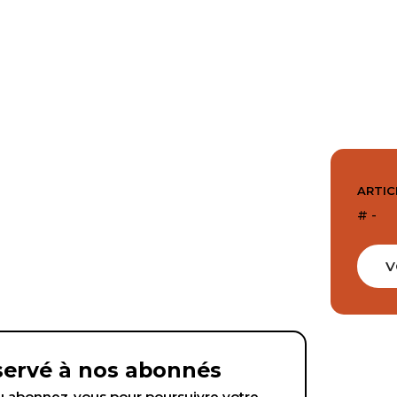
ARTIC
# -
V
éservé à nos abonnés
abonnez-vous pour poursuivre votre