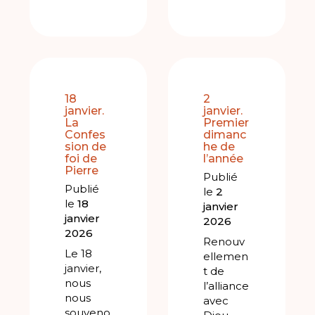
18
2
janvier.
janvier.
La
Premier
Confes
dimanc
sion de
he de
foi de
l’année
Pierre
Publié
Publié
le
2
le
18
janvier
janvier
2026
2026
Renouv
Le 18
ellemen
janvier,
t de
nous
l’alliance
nous
avec
souveno