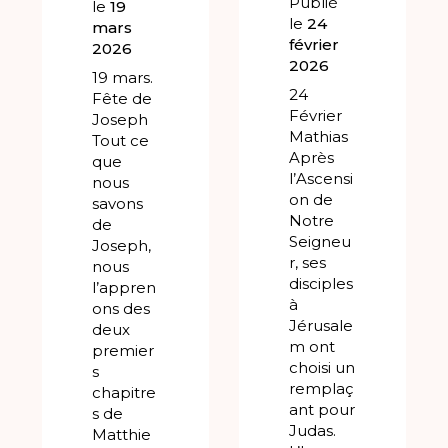
Publié
le
19
le
24
mars
février
2026
2026
19 mars.
24
Fête de
Février
Joseph
Mathias
Tout ce
Après
que
l’Ascensi
nous
on de
savons
Notre
de
Seigneu
Joseph,
r, ses
nous
disciples
l’appren
à
ons des
Jérusale
deux
m ont
premier
choisi un
s
remplaç
chapitre
ant pour
s de
Judas.
Matthie