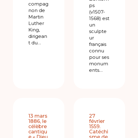
compag
ps
non de
(v1507-
Martin
1568) est
Luther
un
King,
sculpte
dirigean
ur
t du…
français
connu
pour ses
monum
ents…
13 mars
27
1886, le
février
célèbre
1559.
cantiqu
Catéchi
e « Dieu
sme de