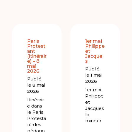
Paris
1er mai
Protest
Philippe
ant
et
(itinérair
Jacque
e) – 8
s
mai
Publié
2026
le
1 mai
Publié
2026
le
8 mai
1er mai.
2026
Philippe
Itinérair
et
e dans
Jacques
le Paris
le
Protesta
mineur
nt des
pédago