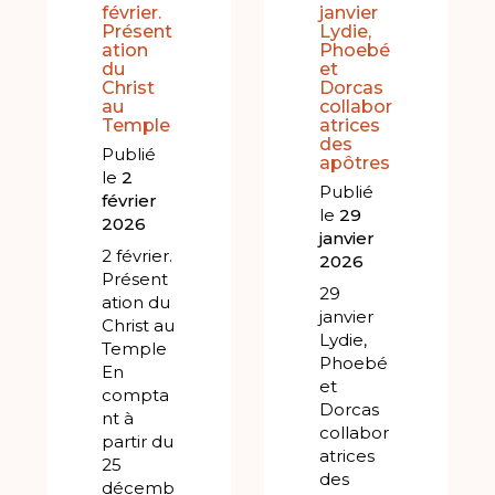
février.
janvier
Présent
Lydie,
ation
Phoebé
du
et
Christ
Dorcas
au
collabor
Temple
atrices
des
Publié
apôtres
le
2
Publié
février
le
29
2026
janvier
2 février.
2026
Présent
29
ation du
janvier
Christ au
Lydie,
Temple
Phoebé
En
et
compta
Dorcas
nt à
collabor
partir du
atrices
25
des
décemb