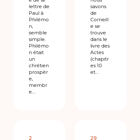
lettre de
savons
Paul à
de
Philémo
Corneill
n,
e se
semble
trouve
simple.
dans le
Philémo
livre des
n était
Actes
un
(chapitr
chrétien
es 10
prospèr
et…
e,
membr
e…
2
29