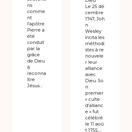
Dieu
ns
Le 25 dé
comme
cembre
nt
1747, Joh
l’apôtre
n
Pierre a
Wesley
été
incita les
conduit
méthodi
par la
stes à re
grâce
nouvele
de Dieu
r leur
à
alliance
reconna
avec
ître
Dieu. So
Jésus…
n
premier
« culte
d’allianc
e » fut
célébré
le 11 aoû
t 1755.…