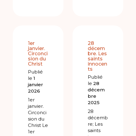
1er
28
janvier.
décem
Circonci
bre. Les
sion du
saints
Christ
innocen
ts
Publié
Publié
le
1
le
28
janvier
décem
2026
bre
1er
2025
janvier.
28
Circonci
décemb
sion du
re; Les
Christ Le
saints
1er