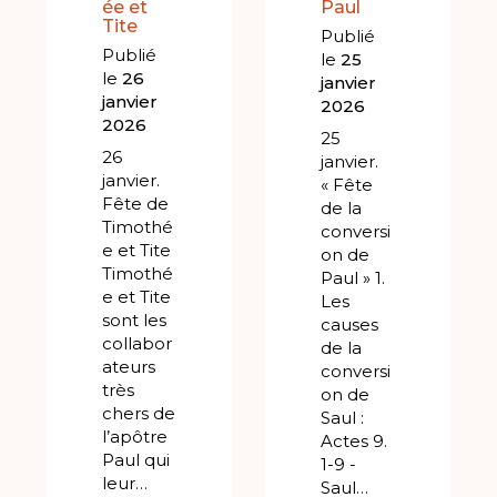
ée et
Paul
Tite
Publié
Publié
le
25
le
26
janvier
janvier
2026
2026
25
26
janvier.
janvier.
« Fête
Fête de
de la
Timothé
conversi
e et Tite
on de
Timothé
Paul » 1.
e et Tite
Les
sont les
causes
collabor
de la
ateurs
conversi
très
on de
chers de
Saul :
l’apôtre
Actes 9.
Paul qui
1-9 -
leur…
Saul…