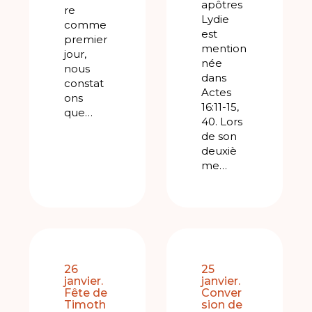
apôtres
re
Lydie
comme
est
premier
mention
jour,
née
nous
dans
constat
Actes
ons
16:11-15,
que…
40. Lors
de son
deuxiè
me…
26
25
janvier.
janvier.
Fête de
Conver
Timoth
sion de