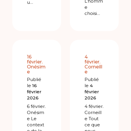
L’homm
u…
e
choisi…
16
4
février.
février.
Onésim
Corneill
e
e
Publié
Publié
le
16
le
4
février
février
2026
2026
6 février.
4 février.
Onésim
Corneill
e Le
e Tout
context
ce que
e de la
nous