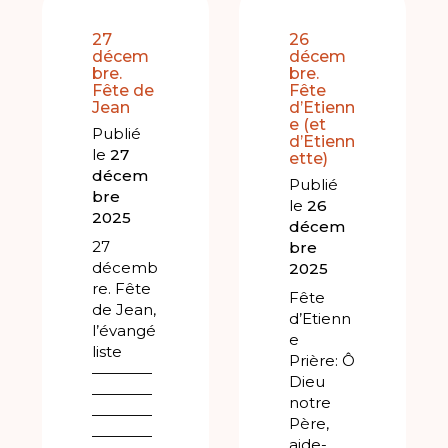
27
26
décem
décem
bre.
bre.
Fête de
Fête
Jean
d’Etienn
e (et
Publié
d’Etienn
le
27
ette)
décem
Publié
bre
le
26
2025
décem
27
bre
décemb
2025
re. Fête
Fête
de Jean,
d’Etienn
l’évangé
e
liste
Prière: Ô
————
Dieu
————
notre
————
Père,
————
aide-