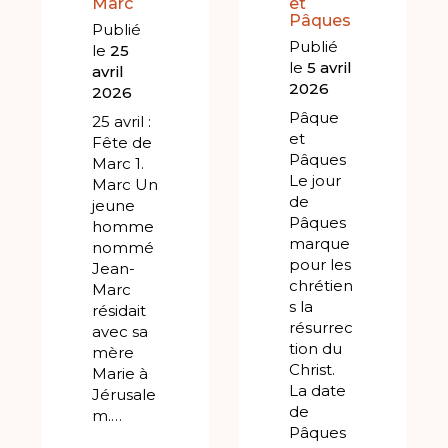
Marc
et
Pâques
Publié
Publié
le
25
le
5 avril
avril
2026
2026
Pâque
25 avril :
et
Fête de
Pâques
Marc 1.
Le jour
Marc Un
de
jeune
Pâques
homme
marque
nommé
pour les
Jean-
chrétien
Marc
s la
résidait
résurrec
avec sa
tion du
mère
Christ.
Marie à
La date
Jérusale
de
m.…
Pâques