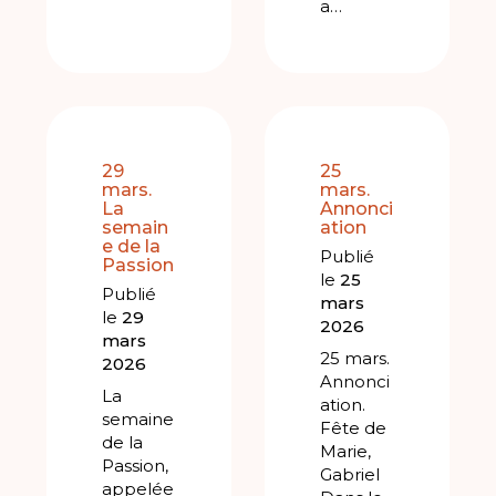
a…
29
25
mars.
mars.
La
Annonci
semain
ation
e de la
Publié
Passion
le
25
Publié
mars
le
29
2026
mars
25 mars.
2026
Annonci
La
ation.
semaine
Fête de
de la
Marie,
Passion,
Gabriel
appelée