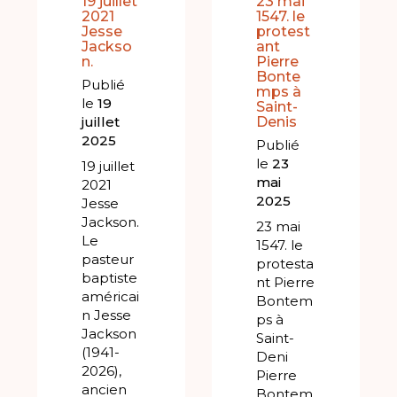
19 juillet
23 mai
2021
1547. le
Jesse
protest
Jackso
ant
n.
Pierre
Bonte
Publié
mps à
le
19
Saint-
Denis
juillet
2025
Publié
le
23
19 juillet
mai
2021
2025
Jesse
Jackson.
23 mai
Le
1547. le
pasteur
protesta
baptiste
nt Pierre
américai
Bontem
n Jesse
ps à
Jackson
Saint-
(1941-
Deni
2026),
Pierre
ancien
Bontem