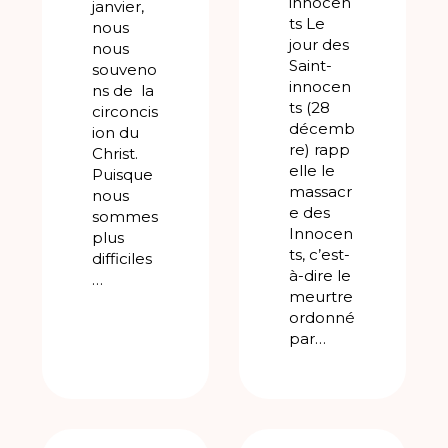
innocen
janvier,
ts Le
nous
jour des
nous
Saint-
souveno
innocen
ns de la
ts (28
circoncis
décemb
ion du
re) rapp
Christ.
elle le
Puisque
massacr
nous
e des
sommes
Innocen
plus
ts, c’est-
difficiles
à-dire le
…
meurtre
ordonné
par…