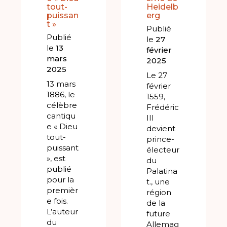
tout-
Heidelb
puissan
erg
t »
Publié
Publié
le
27
le
13
février
mars
2025
2025
Le 27
13 mars
février
1886, le
1559,
célèbre
Frédéric
cantiqu
III
e « Dieu
devient
tout-
prince-
puissant
électeur
», est
du
publié
Palatina
pour la
t., une
premièr
région
e fois.
de la
L’auteur
future
du
Allemag