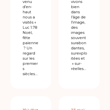
venu
vivons
d’en-
bien
haut
dans
nous a
l’âge de
visités «
l’image,
Luc 1.78
des
Noël,
images
fête
souvent
païenne
surabon
? Un
dantes,
regard
surexplo
sur les
itées et
premier
» sur-
s
réelles…
siècles…