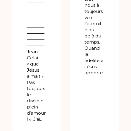
————
nous à
————
toujours
————
voir
————
l’éternit
————
é au-
————
delà du
————
temps.
————
Quand
Jean
la
Celui
fidélité à
« que
Jésus
Jésus
apporte
aimait ».
…
Pas
toujours
le
disciple
plein
d’amour
! « J’ai…