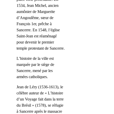
1534, Jean Michel, ancien
aumônier de Marguerite
d’Angoulême, sœur de
François 1er, prêche à
Sancerre. En 1548, l’église
Saint-Jean est réaménagé
pour devenir le premier
temple protestant de Sancerre.
L’histoire de la ville est
marquée par le siège de
Sancerre, mené par les
armées catholiques.
Jean de Léry
(1536-1613),
le
célèbre auteur
de « L’histoire
d’un
Voyage
fait
dans l
a
terre
du Brési
l »
(1578)
,
se réfugie
à Sancerre après le massacre