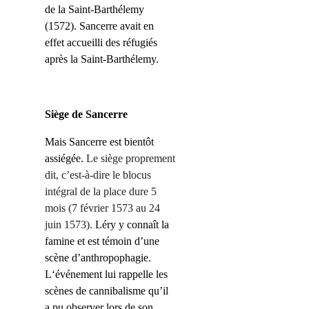
de la Saint-Barthélemy
(1572).
Sancerre avait
en
effet
accueilli des réfugiés
après la Saint-Barthélemy.
Siège de Sancerre
Mais Sancerre est bientôt
assiégée.
Le siège proprement
dit, c’est-à-dire le blocus
intégral de la place dure 5
mois
(7 février 1573 au 24
juin 1573)
.
Léry
y connaît la
famine et est témoin d’une
scène d’anthropophagie.
L
‘événement lui rappelle les
scènes de cannibalisme qu’il
a pu observer lors de son