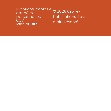
Mentions légales &
© 2026 Croire-
données
personnelles
Publications. Tous
CGV
droits réservés.
Plan du site