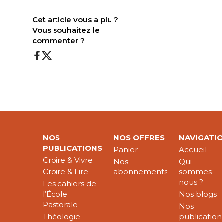
Cet article vous a plu ?
Vous souhaitez le
commenter ?
NOS
NOS OFFRES
NAVIGATI
PUBLICATIONS
Panier
Accueil
Croire & Vivre
Nos
Qui
Croire & Lire
abonnements
sommes-
nous ?
Les cahiers de
l’École
Nos blogs
Pastorale
Nos
Théologie
publication