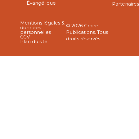
Évangélique
Partenaire
Mentions légales &
© 2026 Croire-
données
personnelles
Publications. Tous
CGV
droits réservés.
Plan du site