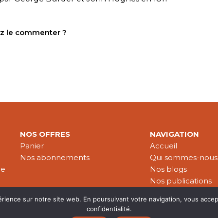
tez le commenter ?
NOS OFFRES
NAVIGATION
Panier
Accueil
Nos abonnements
Qui sommes-nous
le
Nos blogs
Nos publications
Partenaires
érience sur notre site web. En poursuivant votre navigation, vous accep
confidentialité.