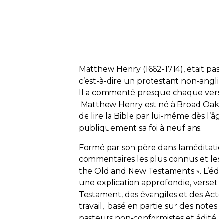
Matthew Henry (1662-1714), était pa
c’est-à-dire un protestant non-angli
ll a commenté presque chaque verse
Matthew Henry est né à Broad Oak, F
de lire la Bible par lui-même dès l’âg
publiquement sa foi à neuf ans.
Formé par son père dans laméditation 
commentaires les plus connus et les 
the Old and New Testaments ». L’édit
une explication approfondie, verset p
Testament, des évangiles et des Acte
travail, basé en partie sur des note
pasteurs non-conformistes et édité