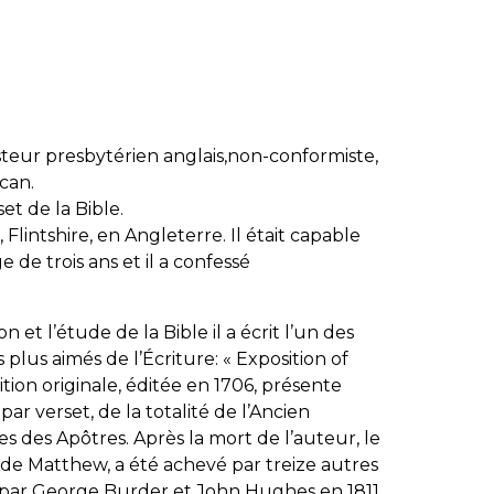
steur presbytérien anglais,non-conformiste,
can.
t de la Bible.
lintshire, en Angleterre. Il était capable
e de trois ans et il a confessé
et l’étude de la Bible il a écrit l’un des
plus aimés de l’Écriture: « Exposition of
ion originale, éditée en 1706, présente
ar verset, de la totalité de l’Ancien
s des Apôtres. Après la mort de l’auteur, le
s de Matthew, a été achevé par treize autres
 par George Burder et John Hughes en 1811